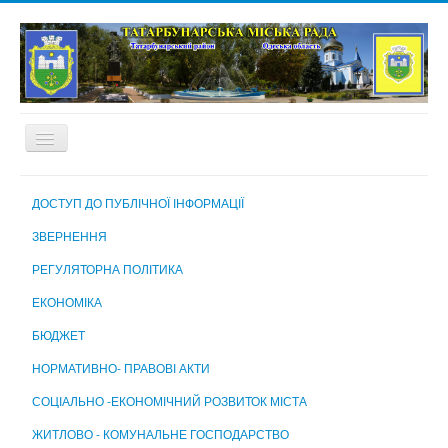
ГОЛОВНА
ДОСТУП ДО ПУБЛІЧНОЇ ІНФОРМАЦІЇ
ПРО МІСТО
ЗВЕРНЕННЯ
МІСЬКА РАДА
РЕГУЛЯТОРНА ПОЛІТИКА
МІСЬКИЙ ГОЛОВА
ЕКОНОМІКА
ВИКОНАВЧИЙ КОМІТЕТ
БЮДЖЕТ
ВИКОНАВЧІ ОРГАНИ МІСЬКОЇ РАДИ
НОРМАТИВНО- ПРАВОВІ АКТИ
КОМУНАЛЬНІ ПІДПРИЄМСТВА, УСТАНОВИ ТА ЗАКЛАДИ
СОЦІАЛЬНО -ЕКОНОМІЧНИЙ РОЗВИТОК МІСТА
МІСЬКА ВИБОРЧА КОМІСІЯ
ЖИТЛОВО - КОМУНАЛЬНЕ ГОСПОДАРСТВО