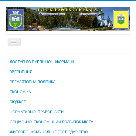
ГОЛОВНА
ДОСТУП ДО ПУБЛІЧНОЇ ІНФОРМАЦІЇ
ПРО МІСТО
ЗВЕРНЕННЯ
МІСЬКА РАДА
РЕГУЛЯТОРНА ПОЛІТИКА
МІСЬКИЙ ГОЛОВА
ЕКОНОМІКА
ВИКОНАВЧИЙ КОМІТЕТ
БЮДЖЕТ
ВИКОНАВЧІ ОРГАНИ МІСЬКОЇ РАДИ
НОРМАТИВНО- ПРАВОВІ АКТИ
КОМУНАЛЬНІ ПІДПРИЄМСТВА, УСТАНОВИ ТА ЗАКЛАДИ
СОЦІАЛЬНО -ЕКОНОМІЧНИЙ РОЗВИТОК МІСТА
МІСЬКА ВИБОРЧА КОМІСІЯ
ЖИТЛОВО - КОМУНАЛЬНЕ ГОСПОДАРСТВО