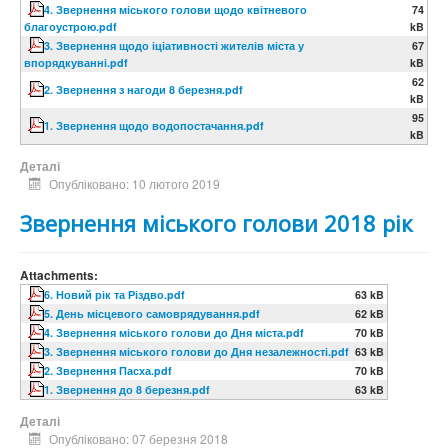
4. Звернення міського голови щодо квітневого
74
благоустрою.pdf
kB
3. Звернення щодо іціативності жителів міста у
67
впорядкуванні.pdf
kB
62
2. Звернення з нагоди 8 березня.pdf
kB
95
1. Звернення щодо водопостачання.pdf
kB
Деталі
Опубліковано: 10 лютого 2019
Звернення міського голови 2018 рік
Attachments:
6. Новий рік та Різдво.pdf
63 kB
5. День місцевого самоврядування.pdf
62 kB
4. Звернення міського голови до Дня міста.pdf
70 kB
3. Звернення міського голови до Дня незалежності.pdf
63 kB
2. Звернення Пасха.pdf
70 kB
1. Звернення до 8 березня.pdf
63 kB
Деталі
Опубліковано: 07 березня 2018