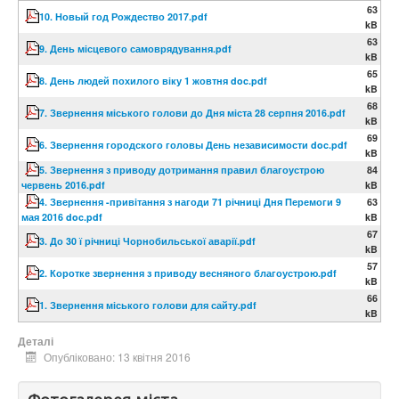
63
10. Новый год Рождество 2017.pdf
kB
63
9. День місцевого самоврядування.pdf
kB
65
8. День людей похилого віку 1 жовтня doc.pdf
kB
68
7. Звернення міського голови до Дня міста 28 серпня 2016.pdf
kB
69
6. Звернення городского головы День независимости doc.pdf
kB
5. Звернення з приводу дотримання правил благоустрою
84
червень 2016.pdf
kB
4. Звернення -привітання з нагоди 71 річниці Дня Перемоги 9
63
мая 2016 doc.pdf
kB
67
3. До 30 ї річниці Чорнобильської аварії.pdf
kB
57
2. Коротке звернення з приводу весняного благоустрою.pdf
kB
66
1. Звернення міського голови для сайту.pdf
kB
Деталі
Опубліковано: 13 квітня 2016