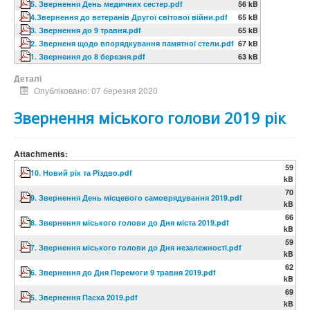
5. Звернення День медичних сестер.pdf
56 kB
4.Звернення до ветеранів Другої світової війни.pdf
65 kB
3. Звернення до 9 травня.pdf
65 kB
2. Зверненя щодо впорядкування памятної стели.pdf
67 kB
1. Звернення до 8 березня.pdf
63 kB
Деталі
Опубліковано: 07 березня 2020
Звернення міського голови 2019 рік
Attachments:
59
10. Новий рік та Різдво.pdf
kB
70
9. Звернення День місцевого самоврядування 2019.pdf
kB
66
8. Звернення міського голови до Дня міста 2019.pdf
kB
59
7. Звернення міського голови до Дня незалежності.pdf
kB
62
6. Звернення до Дня Перемоги 9 травня 2019.pdf
kB
69
5. Звернення Пасха 2019.pdf
kB