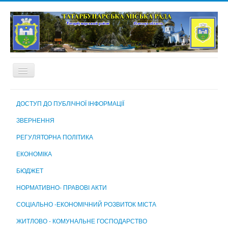
ГОЛОВНА
ДОСТУП ДО ПУБЛІЧНОЇ ІНФОРМАЦІЇ
ПРО МІСТО
ЗВЕРНЕННЯ
МІСЬКА РАДА
РЕГУЛЯТОРНА ПОЛІТИКА
МІСЬКИЙ ГОЛОВА
ЕКОНОМІКА
ВИКОНАВЧИЙ КОМІТЕТ
БЮДЖЕТ
ВИКОНАВЧІ ОРГАНИ МІСЬКОЇ РАДИ
НОРМАТИВНО- ПРАВОВІ АКТИ
КОМУНАЛЬНІ ПІДПРИЄМСТВА, УСТАНОВИ ТА ЗАКЛАДИ
СОЦІАЛЬНО -ЕКОНОМІЧНИЙ РОЗВИТОК МІСТА
МІСЬКА ВИБОРЧА КОМІСІЯ
ЖИТЛОВО - КОМУНАЛЬНЕ ГОСПОДАРСТВО