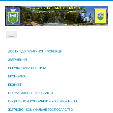
ГОЛОВНА
ДОСТУП ДО ПУБЛІЧНОЇ ІНФОРМАЦІЇ
ПРО МІСТО
ЗВЕРНЕННЯ
МІСЬКА РАДА
РЕГУЛЯТОРНА ПОЛІТИКА
МІСЬКИЙ ГОЛОВА
ЕКОНОМІКА
ВИКОНАВЧИЙ КОМІТЕТ
БЮДЖЕТ
ВИКОНАВЧІ ОРГАНИ МІСЬКОЇ РАДИ
НОРМАТИВНО- ПРАВОВІ АКТИ
КОМУНАЛЬНІ ПІДПРИЄМСТВА, УСТАНОВИ ТА ЗАКЛАДИ
СОЦІАЛЬНО -ЕКОНОМІЧНИЙ РОЗВИТОК МІСТА
МІСЬКА ВИБОРЧА КОМІСІЯ
ЖИТЛОВО - КОМУНАЛЬНЕ ГОСПОДАРСТВО