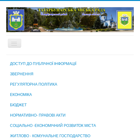
ГОЛОВНА
ДОСТУП ДО ПУБЛІЧНОЇ ІНФОРМАЦІЇ
ПРО МІСТО
ЗВЕРНЕННЯ
МІСЬКА РАДА
РЕГУЛЯТОРНА ПОЛІТИКА
МІСЬКИЙ ГОЛОВА
ЕКОНОМІКА
ВИКОНАВЧИЙ КОМІТЕТ
БЮДЖЕТ
ВИКОНАВЧІ ОРГАНИ МІСЬКОЇ РАДИ
НОРМАТИВНО- ПРАВОВІ АКТИ
КОМУНАЛЬНІ ПІДПРИЄМСТВА, УСТАНОВИ ТА ЗАКЛАДИ
СОЦІАЛЬНО -ЕКОНОМІЧНИЙ РОЗВИТОК МІСТА
МІСЬКА ВИБОРЧА КОМІСІЯ
ЖИТЛОВО - КОМУНАЛЬНЕ ГОСПОДАРСТВО