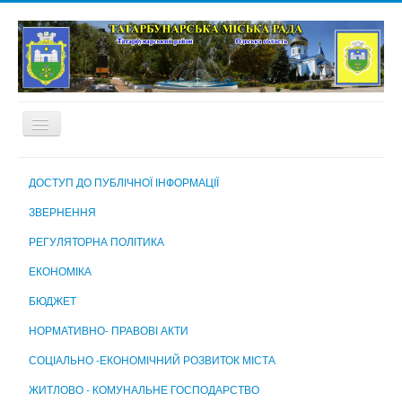
ГОЛОВНА
ДОСТУП ДО ПУБЛІЧНОЇ ІНФОРМАЦІЇ
ПРО МІСТО
ЗВЕРНЕННЯ
МІСЬКА РАДА
РЕГУЛЯТОРНА ПОЛІТИКА
МІСЬКИЙ ГОЛОВА
ЕКОНОМІКА
ВИКОНАВЧИЙ КОМІТЕТ
БЮДЖЕТ
ВИКОНАВЧІ ОРГАНИ МІСЬКОЇ РАДИ
НОРМАТИВНО- ПРАВОВІ АКТИ
КОМУНАЛЬНІ ПІДПРИЄМСТВА, УСТАНОВИ ТА ЗАКЛАДИ
СОЦІАЛЬНО -ЕКОНОМІЧНИЙ РОЗВИТОК МІСТА
МІСЬКА ВИБОРЧА КОМІСІЯ
ЖИТЛОВО - КОМУНАЛЬНЕ ГОСПОДАРСТВО