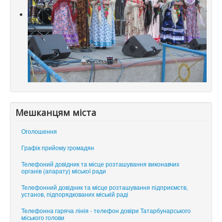
Мешканцям міста
Оголошення
Графік прийому громадян
Телефоний довідник та місце розташування виконавчих
органів (апарату) міської ради
Телефонний довідник та місце розташування підприємств,
установ, підпорядкованих міській раді
Телефонна гаряча лінія - телефон довіри Татарбунарського
міського голови