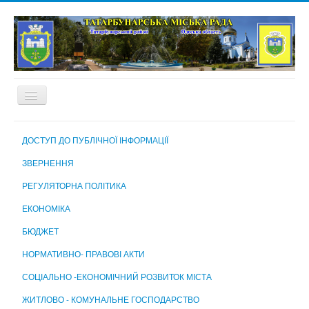
ГОЛОВНА
ДОСТУП ДО ПУБЛІЧНОЇ ІНФОРМАЦІЇ
ПРО МІСТО
ЗВЕРНЕННЯ
МІСЬКА РАДА
РЕГУЛЯТОРНА ПОЛІТИКА
МІСЬКИЙ ГОЛОВА
ЕКОНОМІКА
ВИКОНАВЧИЙ КОМІТЕТ
БЮДЖЕТ
ВИКОНАВЧІ ОРГАНИ МІСЬКОЇ РАДИ
НОРМАТИВНО- ПРАВОВІ АКТИ
КОМУНАЛЬНІ ПІДПРИЄМСТВА, УСТАНОВИ ТА ЗАКЛАДИ
СОЦІАЛЬНО -ЕКОНОМІЧНИЙ РОЗВИТОК МІСТА
МІСЬКА ВИБОРЧА КОМІСІЯ
ЖИТЛОВО - КОМУНАЛЬНЕ ГОСПОДАРСТВО