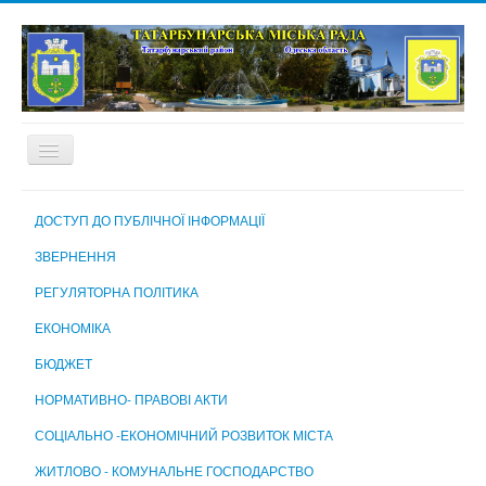
ГОЛОВНА
ДОСТУП ДО ПУБЛІЧНОЇ ІНФОРМАЦІЇ
ПРО МІСТО
ЗВЕРНЕННЯ
МІСЬКА РАДА
РЕГУЛЯТОРНА ПОЛІТИКА
МІСЬКИЙ ГОЛОВА
ЕКОНОМІКА
ВИКОНАВЧИЙ КОМІТЕТ
БЮДЖЕТ
ВИКОНАВЧІ ОРГАНИ МІСЬКОЇ РАДИ
НОРМАТИВНО- ПРАВОВІ АКТИ
КОМУНАЛЬНІ ПІДПРИЄМСТВА, УСТАНОВИ ТА ЗАКЛАДИ
СОЦІАЛЬНО -ЕКОНОМІЧНИЙ РОЗВИТОК МІСТА
МІСЬКА ВИБОРЧА КОМІСІЯ
ЖИТЛОВО - КОМУНАЛЬНЕ ГОСПОДАРСТВО