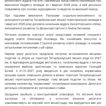
фінансового відділу Наталя Павліківська представила інформацію про
виконання бюджету громади за І квартал 2026 року, в якій детально
повідомила про основні надходження та видатки за вказаний період.
Про підсумки виконання Програми соціально-економічного та
культурного розвитку Татарбунарської міської територіальної громади в
І кварталі 2026 року доповіла начальник відділу бухгалтерського обліку,
економічного розвитку та фінансової звітності Любов Лютикова.
Питання розвитку освітньої галузі представив головний спеціаліст
відділу освіти Олександр Лозовщук. Він ознайомив присутніх із
ключовими положеннями Стратегії розвитку освіти громади та іншими
актуальними питаннями у цій сфері.
Окрему увагу депутати приділили питанню встановлення місцевих
податків та зборів на території Татарбунарської міської ради на 2027
рік. Із відповідною доповіддю виступив в.о. начальника відділу з питань
управління майном, архітектури та земельних відносин Геннадій
Бєлий. З 01.01.2027 року вводиться в дію оновлена нормативна
грошова оцінка земельних ділянок в межах території Татарбунарської
міської територіальної громади, тому місцеві податки та збори, які
напряму залежні від “нормативки”, потребували коригування. Депутати
детально обговорили всі заплановані ставки.
Засідання пройшло у конструктивній атмосфері. Усі питання були
заслухані та обговорені, а остаточні рішення депутати
ухвалюватимуть на черговій сесії міської ради, яка відбудеться вже цієї