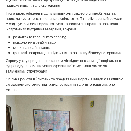
надважливих питань сьогодення.
Після цього офіцери відділу цивільно-військового співробітництва
провели зустріч з ветеранською спільнотою Татарбунарської громади.
У ході зустрічі обговорено ключові напрямки співпраці та практичні
інструменти підтримки ветеранів, зокрема:
розвиток ветеранського спорту;
психологічна реабілітація;
медична реабілітація;
грантові програми для відкриття та розвитку бізнесу ветеранами.
Окрему увагу приділено питанням міжвідомчої взаємодії, соціального
супроводу та забезпечення ефективної комунікації між усіма
залученими структурами.
Спільна робота військових та представників органів влади є важливою
складовою системної підтримки ветеранів та їх інтеграції в мирне
життя.