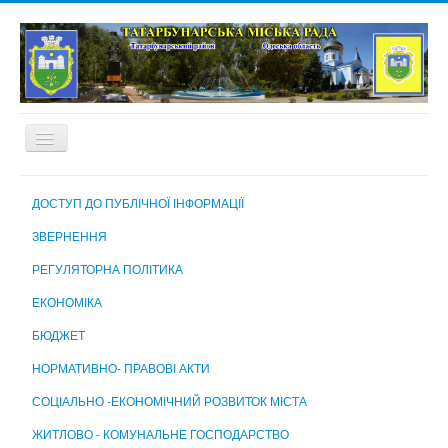
ГОЛОВНА
ДОСТУП ДО ПУБЛІЧНОЇ ІНФОРМАЦІЇ
ПРО МІСТО
ЗВЕРНЕННЯ
МІСЬКА РАДА
РЕГУЛЯТОРНА ПОЛІТИКА
МІСЬКИЙ ГОЛОВА
ЕКОНОМІКА
ВИКОНАВЧИЙ КОМІТЕТ
БЮДЖЕТ
ВИКОНАВЧІ ОРГАНИ МІСЬКОЇ РАДИ
НОРМАТИВНО- ПРАВОВІ АКТИ
КОМУНАЛЬНІ ПІДПРИЄМСТВА, УСТАНОВИ ТА ЗАКЛАДИ
СОЦІАЛЬНО -ЕКОНОМІЧНИЙ РОЗВИТОК МІСТА
МІСЬКА ВИБОРЧА КОМІСІЯ
ЖИТЛОВО - КОМУНАЛЬНЕ ГОСПОДАРСТВО