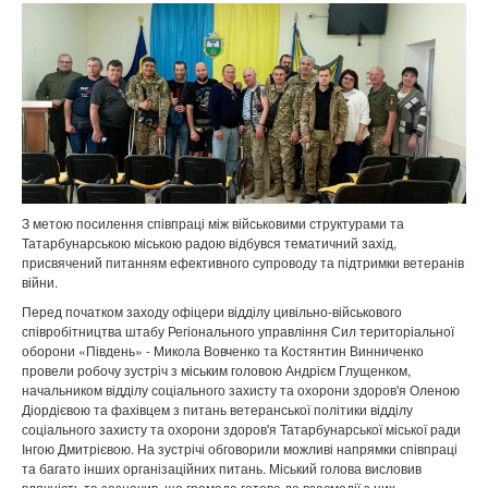
З метою посилення співпраці між військовими структурами та
Татарбунарською міською радою відбувся тематичний захід,
присвячений питанням ефективного супроводу та підтримки ветеранів
війни.
Перед початком заходу офіцери відділу цивільно-військового
співробітництва штабу Регіонального управління Сил територіальної
оборони «Південь» - Микола Вовченко та Костянтин Винниченко
провели робочу зустріч з міським головою Андрієм Глущенком,
начальником відділу соціального захисту та охорони здоров'я Оленою
Діордієвою та фахівцем з питань ветеранської політики відділу
соціального захисту та охорони здоров'я Татарбунарської міської ради
Інгою Дмитрієвою. На зустрічі обговорили можливі напрямки співпраці
та багато інших організаційних питань. Міський голова висловив
вдячність та зазначив, що громада готова до взаємодії з цих