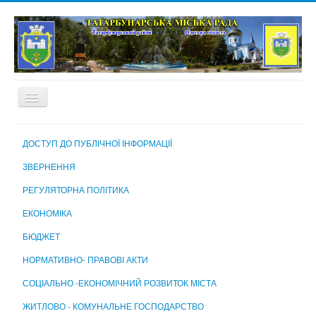
ГОЛОВНА
ДОСТУП ДО ПУБЛІЧНОЇ ІНФОРМАЦІЇ
ПРО МІСТО
ЗВЕРНЕННЯ
МІСЬКА РАДА
РЕГУЛЯТОРНА ПОЛІТИКА
МІСЬКИЙ ГОЛОВА
ЕКОНОМІКА
ВИКОНАВЧИЙ КОМІТЕТ
БЮДЖЕТ
ВИКОНАВЧІ ОРГАНИ МІСЬКОЇ РАДИ
НОРМАТИВНО- ПРАВОВІ АКТИ
КОМУНАЛЬНІ ПІДПРИЄМСТВА, УСТАНОВИ ТА ЗАКЛАДИ
СОЦІАЛЬНО -ЕКОНОМІЧНИЙ РОЗВИТОК МІСТА
МІСЬКА ВИБОРЧА КОМІСІЯ
ЖИТЛОВО - КОМУНАЛЬНЕ ГОСПОДАРСТВО