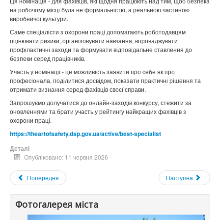
Ця номінація - для фахівців, які щодня працюють над тим, щоб безпека
на робочому місці була не формальністю, а реальною частиною
виробничої культури.
Саме спеціалісти з охорони праці допомагають роботодавцям
оцінювати ризики, організовувати навчання, впроваджувати
профілактичні заходи та формувати відповідальне ставлення до
безпеки серед працівників.
Участь у номінації - це можливість заявити про себе як про
професіонала, поділитися досвідом, показати практичні рішення та
отримати визнання серед фахівців своєї справи.
Запрошуємо долучатися до онлайн-заходів конкурсу, стежити за
оновленнями та брати участь у рейтингу найкращих фахівців з
охорони праці.
https
://
theartofsafety
.
dsp
.
gov
.
ua
/
active
/
best
-
specialist
Деталі
Опубліковано: 11 червня 2026
Попередня
Наступна
Фотогалерея міста