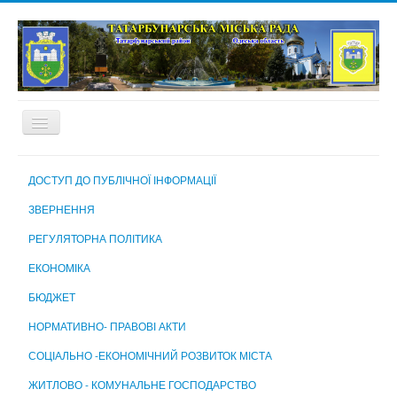
ГОЛОВНА
ДОСТУП ДО ПУБЛІЧНОЇ ІНФОРМАЦІЇ
ПРО МІСТО
ЗВЕРНЕННЯ
МІСЬКА РАДА
РЕГУЛЯТОРНА ПОЛІТИКА
МІСЬКИЙ ГОЛОВА
ЕКОНОМІКА
ВИКОНАВЧИЙ КОМІТЕТ
БЮДЖЕТ
ВИКОНАВЧІ ОРГАНИ МІСЬКОЇ РАДИ
НОРМАТИВНО- ПРАВОВІ АКТИ
КОМУНАЛЬНІ ПІДПРИЄМСТВА, УСТАНОВИ ТА ЗАКЛАДИ
СОЦІАЛЬНО -ЕКОНОМІЧНИЙ РОЗВИТОК МІСТА
МІСЬКА ВИБОРЧА КОМІСІЯ
ЖИТЛОВО - КОМУНАЛЬНЕ ГОСПОДАРСТВО