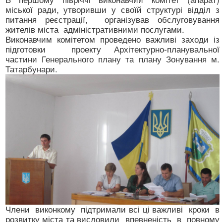
міської ради, утворивши у своїй структурі відділ з
питання реєстрації, організував обслуговування
жителів міста адміністративними послугами.
Виконавчим комітетом проведено важливі заходи із
підготовки
проекту Архітектурно-планувальної
частини Генерального плану та плану Зонування м.
Татарбунари.
Члени виконкому підтримали всі ці важливі кроки в
розвитку міста та висловили впевненість в повному