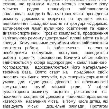
сказав, що протягом шести місяців поточного року
міською радою планомірно здійснювалися
заплановані заходи із благоустрою міста: проведення
ремонту дорожнього покриття на вулицях міста,
відновлення пішохідних мостів та тротуарних доріжок,
встановлення ламп вуличного освітлення та нових
дитячо-спортивних ігрових комплексів, продовження
капітального ремонту центральної площі міста та інші
заходи. Комунальними службами міста здійснюється
системна робота із забезпечення населення
необхідними послугами, поступово проводиться
робота щодо їх покращення. Великий об’єм роботи
здійснюється у сфері водопровідно - каналізаційного
господарства, вдосконалюється його матеріально-
технічна база. Взято старт на придбання своїх
власних технічних ресурсів, що створить сприятливі
умови для підвищення дієвості та ефективності
комунальних служб міської ради. У сфері
гуманітарного розвитку акценти розставлені на
посиленні соціальної допомоги найбільш вразливим
категоріям населення міста, в тому числі дітям, які
відвідують міські дошкільні заклади. Протягом