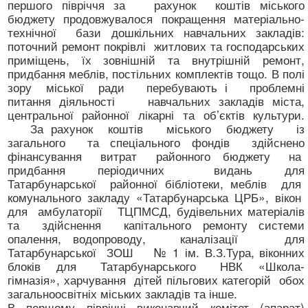
першого півріччя за рахунок коштів міського
бюджету продовжувалося покращення матеріально-
технічної бази дошкільних навчальних закладів:
поточний ремонт покрівлі житлових та господарських
приміщень, їх зовнішній та внутрішній ремонт,
придбання меблів, постільних комплектів тощо. В полі
зору міської ради перебувають і проблемні
питання діяльності навчальних закладів міста,
центральної районної лікарні та об’єктів культури.
За рахунок коштів міського бюджету із
загального та спеціального фондів здійснено
фінансування витрат районного бюджету на
придбання періодичних видань для
Татарбунарської районної бібліотеки, меблів для
комунального закладу «Татарбунарська ЦРБ», вікон
для амбулаторії ТЦПМСД, будівельних матеріалів
та здійснення капітального ремонту системи
опалення, водопроводу, каналізації для
Татарбунарської ЗОШ № 1 ім. В.З.Тура, віконних
блоків для Татарбунарського НВК «Школа-
гімназія», харчування дітей пільгових категорій обох
загальноосвітніх міських закладів та інше.
В першому півріччі виконавчий комітет (апарат)