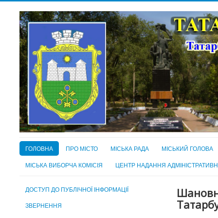
ГОЛОВНА
ПРО МІСТО
МІСЬКА РАДА
МІСЬКИЙ ГОЛОВА
МІСЬКА ВИБОРЧА КОМІСІЯ
ЦЕНТР НАДАННЯ АДМІНІСТРАТИВ
ДОСТУП ДО ПУБЛІЧНОЇ ІНФОРМАЦІЇ
Шановні
Татарбу
ЗВЕРНЕННЯ