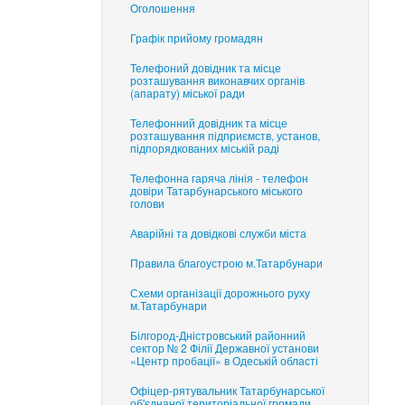
Оголошення
Графік прийому громадян
Телефоний довідник та місце
розташування виконавчих органів
(апарату) міської ради
Телефонний довідник та місце
розташування підприємств, установ,
підпорядкованих міській раді
Телефонна гаряча лінія - телефон
довіри Татарбунарського міського
голови
Аварійні та довідкові служби міста
Правила благоустрою м.Татарбунари
Схеми організації дорожнього руху
м.Татарбунари
Білгород-Дністровський районний
сектор № 2 Філії Державної установи
«Центр пробації» в Одеській області
Офіцер-рятувальник Татарбунарської
об'єднаної територіальної громади