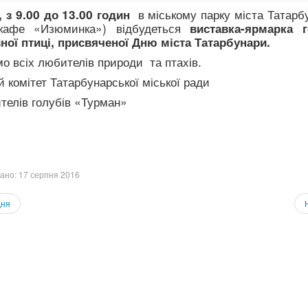
в міському парку міста Татарбу
, з 9.00 до 13.00 годин
–кафе «Изюминка») відбудеться
виставка-ярмарка г
ної птиці, присвяченої Дню міста Татарбунари.
о всіх любителів природи та птахів.
 комітет Татарбунарської міської ради
телів голубів «Турман»
ано: 17 серпня 2016
ня