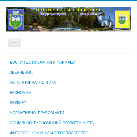
ГОЛОВНА
ДОСТУП ДО ПУБЛІЧНОЇ ІНФОРМАЦІЇ
ПРО МІСТО
ЗВЕРНЕННЯ
МІСЬКА РАДА
РЕГУЛЯТОРНА ПОЛІТИКА
МІСЬКИЙ ГОЛОВА
ЕКОНОМІКА
ВИКОНАВЧИЙ КОМІТЕТ
БЮДЖЕТ
ВИКОНАВЧІ ОРГАНИ МІСЬКОЇ РАДИ
НОРМАТИВНО- ПРАВОВІ АКТИ
КОМУНАЛЬНІ ПІДПРИЄМСТВА, УСТАНОВИ ТА ЗАКЛАДИ
СОЦІАЛЬНО -ЕКОНОМІЧНИЙ РОЗВИТОК МІСТА
МІСЬКА ВИБОРЧА КОМІСІЯ
ЖИТЛОВО - КОМУНАЛЬНЕ ГОСПОДАРСТВО