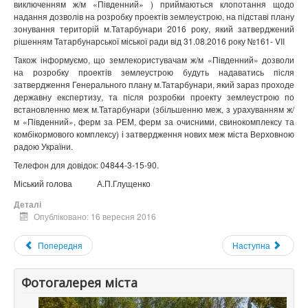
виключенням ж/м «Південний» ) приймаються клопотання щодо
надання дозволів на розробку проектів землеустрою, на підставі плану
зонування територій м.Татарбунари 2016 року, який затверджений
рішенням Татарбунарської міської ради від 31.08.2016 року №161-
VII
Також інформуємо, що землекористувачам ж/м «Південний» дозволи
на розробку проектів землеустрою будуть надаватись після
затвердження Генерального плану м.Татарбунари, який зараз проходе
державну експертизу, та після розробки проекту землеустрою по
встановленню меж м.Татарбунари (збільшенню меж, з урахуванням ж/
м «Південний», ферм за РЕМ, ферм за очисними, свинокомплексу та
комбікормового комплексу) і затвердження нових меж міста Верховною
радою України.
Телефон для довідок: 04844-3-15-90.
Міський голова А.П.Глущенко
Деталі
Опубліковано: 16 вересня 2016
Попередня
Наступна
Фотогалерея міста