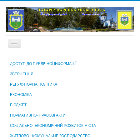
ГОЛОВНА
ДОСТУП ДО ПУБЛІЧНОЇ ІНФОРМАЦІЇ
ПРО МІСТО
ЗВЕРНЕННЯ
МІСЬКА РАДА
РЕГУЛЯТОРНА ПОЛІТИКА
МІСЬКИЙ ГОЛОВА
ЕКОНОМІКА
ВИКОНАВЧИЙ КОМІТЕТ
БЮДЖЕТ
ВИКОНАВЧІ ОРГАНИ МІСЬКОЇ РАДИ
НОРМАТИВНО- ПРАВОВІ АКТИ
КОМУНАЛЬНІ ПІДПРИЄМСТВА, УСТАНОВИ ТА ЗАКЛАДИ
СОЦІАЛЬНО -ЕКОНОМІЧНИЙ РОЗВИТОК МІСТА
МІСЬКА ВИБОРЧА КОМІСІЯ
ЖИТЛОВО - КОМУНАЛЬНЕ ГОСПОДАРСТВО