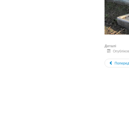
Деталі
Опубліков
Поперед