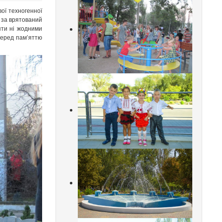
вої техногенної
 за врятований
яти ні жодними
перед пам’яттю