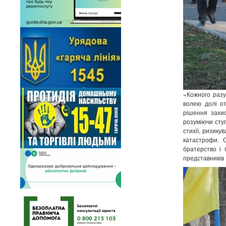
«Кожного разу
волею долі от
рішення захис
розуміючи сту
стихії, ризику
катастрофи. С
братерство і 
представників 