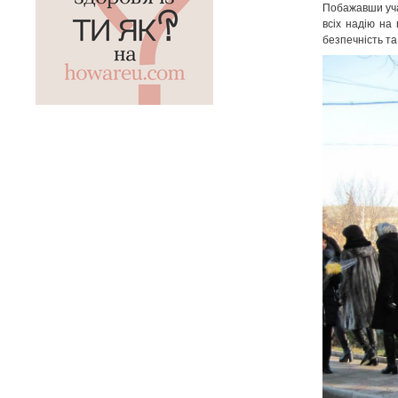
Побажавши уч
всіх надію на
безпечність та