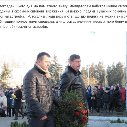
 покладені цього дня до пам`ятного знаку ліквідаторам найстрашнішої світо
 одним із скромних символів вираження безмежної подяки сучасних поколінь
ної катастрофи. Розсудливі люди розуміють, що цю подяку не можна вимір
 більшими конкретними справами, а лиш усвідомленням неоплатного боргу 
в Чорнобильської катастрофи.