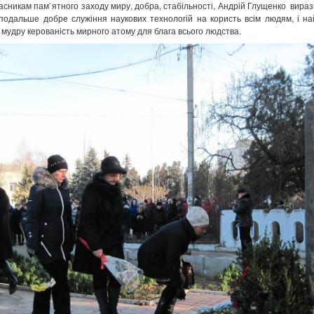
асникам пам
`
ятного заходу
миру, добра, стабільності, Андрій Глущенко вира
 подальше добре служіння наукових технологій на користь всім людям, і на
 мудру керованість мирного атому для блага всього людства.