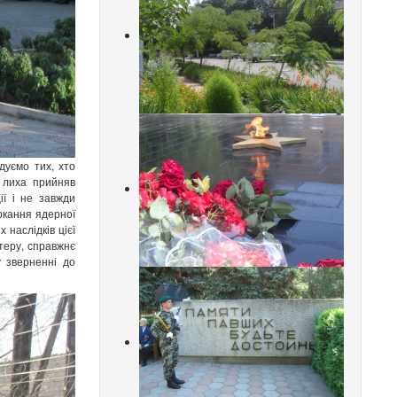
дуємо тих, хто
о лиха прийняв
ії і не завжди
ркання ядерної
 наслідків цієї
теру, справжнє
у зверненні до