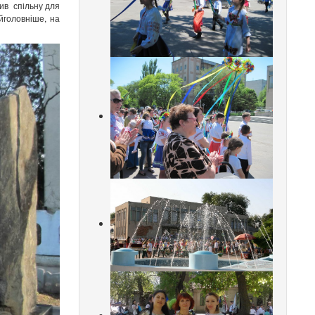
зив спільну для
йголовніше, на