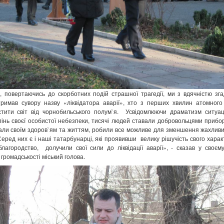
, повертаючись до скорботних подій страшної трагедії, ми з вдячністю зга
римав сувору назву «ліквідатора аварії», хто з перших хвилин атомног
тити світ від чорнобильського полум`я. Усвідомлюючи драматизм ситуац
пінь своєї особистої небезпеки, тисячі людей ставали добровольцями прибо
вали своїм здоров`ям та життям, робили все можливе для зменшення жахливих
еред них є і наші татарбунарці, які проявивши велику рішучість свого харак
благородство, долучили свої сили до ліквідації аварії», - сказав у своєм
громадськості міський голова.