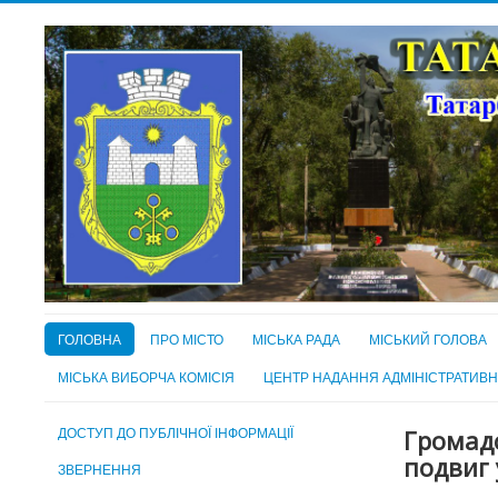
ГОЛОВНА
ПРО МІСТО
МІСЬКА РАДА
МІСЬКИЙ ГОЛОВА
МІСЬКА ВИБОРЧА КОМІСІЯ
ЦЕНТР НАДАННЯ АДМІНІСТРАТИВ
ДОСТУП ДО ПУБЛІЧНОЇ ІНФОРМАЦІЇ
Громадс
подвиг 
ЗВЕРНЕННЯ