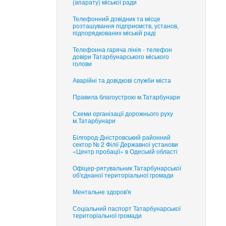
(апарату) міської ради
Телефонний довідник та місце
розташування підприємств, установ,
підпорядкованих міській раді
Телефонна гаряча лінія - телефон
довіри Татарбунарського міського
голови
Аварійні та довідкові служби міста
Правила благоустрою м.Татарбунари
Схеми організації дорожнього руху
м.Татарбунари
Білгород-Дністровський районний
сектор № 2 Філії Державної установи
«Центр пробації» в Одеській області
Офіцер-рятувальник Татарбунарської
об'єднаної територіальної громади
Ментальне здоров'я
Соціальний паспорт Татарбунарської
територіальної громади