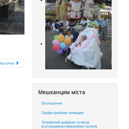
Наступна
Мешканцям міста
Оголошення
Графік прийому громадян
Телефоний довідник та місце
розташування виконавчих органів