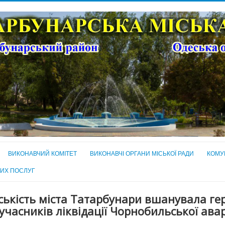
ВИКОНАВЧИЙ КОМІТЕТ
ВИКОНАВЧІ ОРГАНИ МІСЬКОЇ РАДИ
КОМУ
НИХ ПОСЛУГ
ькість міста Татарбунари вшанувала гер
учасників ліквідації Чорнобильської авар