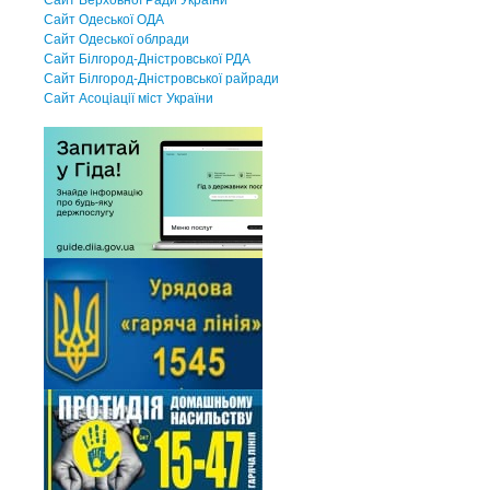
Сайт Одеської ОДА
Сайт Одеської облради
Сайт Білгород-Дністровської РДА
Сайт Білгород-Дністровської райради
Сайт Асоцiацiї мiст України