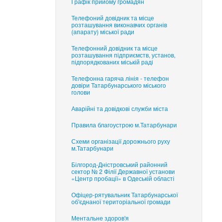
Графік прийому громадян
Телефоний довідник та місце
розташування виконавчих органів
(апарату) міської ради
Телефонний довідник та місце
розташування підприємств, установ,
підпорядкованих міській раді
Телефонна гаряча лінія - телефон
довіри Татарбунарського міського
голови
Аварійні та довідкові служби міста
Правила благоустрою м.Татарбунари
Схеми організації дорожнього руху
м.Татарбунари
Білгород-Дністровський районний
сектор № 2 Філії Державної установи
«Центр пробації» в Одеській області
Офіцер-рятувальник Татарбунарської
об'єднаної територіальної громади
Ментальне здоров'я