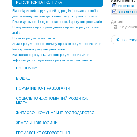
Attachments:
РЕГУЛЯТОРНА ПОЛІТИКА
РIШЕННЯ__3
Відповідальний структурний підрозділ (посадова особа)
АНАЛІЗ РЕ
для реалізації питань державної регуляторної політики
Деталі
Плани діяльності з підготовки проектів регуляторних актів
Опубліков
Повідомлення про оприлюднення проєктів регуляторних
актів
Проекти регуляторних актів
Поперед
Аналіз регуляторного впливу проєктів регуляторних актів
Реєстр діючих регуляторних актів
Відстеження результативності регуляторних актів
Інформація про здійснення регуляторної діяльності
ЕКОНОМІКА
БЮДЖЕТ
НОРМАТИВНО- ПРАВОВІ АКТИ
СОЦІАЛЬНО -ЕКОНОМІЧНИЙ РОЗВИТОК
МІСТА
ЖИТЛОВО - КОМУНАЛЬНЕ ГОСПОДАРСТВО
ЗЕМЕЛЬНІ ВІДНОСИНИ
ГРОМАДСЬКЕ ОБГОВОРЕННЯ