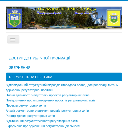
ГОЛОВНА
ДОСТУП ДО ПУБЛІЧНОЇ ІНФОРМАЦІЇ
ПРО МІСТО
ЗВЕРНЕННЯ
МІСЬКА РАДА
РЕГУЛЯТОРНА ПОЛІТИКА
МІСЬКИЙ ГОЛОВА
Відповідальний структурний підрозділ (посадова особа) для реалізації питань
державної регуляторної політики
ВИКОНАВЧИЙ КОМІТЕТ
Плани діяльності з підготовки проектів регуляторних актів
Повідомлення про оприлюднення проєктів регуляторних актів
ВИКОНАВЧІ ОРГАНИ МІСЬКОЇ РАДИ
Проекти регуляторних актів
Аналіз регуляторного впливу проєктів регуляторних актів
КОМУНАЛЬНІ ПІДПРИЄМСТВА, УСТАНОВИ ТА ЗАКЛАДИ
Реєстр діючих регуляторних актів
Відстеження результативності регуляторних актів
МІСЬКА ВИБОРЧА КОМІСІЯ
Інформація про здійснення регуляторної діяльності