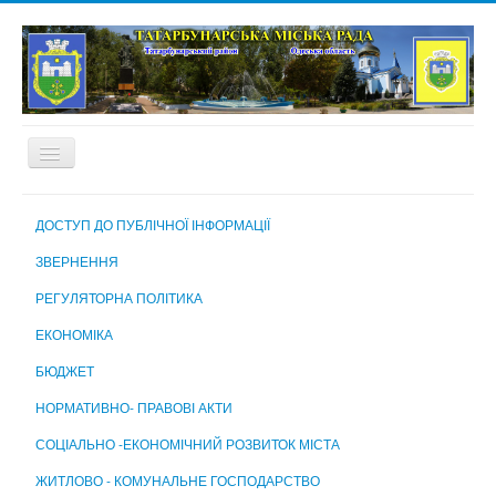
ГОЛОВНА
ДОСТУП ДО ПУБЛІЧНОЇ ІНФОРМАЦІЇ
ПРО МІСТО
ЗВЕРНЕННЯ
МІСЬКА РАДА
РЕГУЛЯТОРНА ПОЛІТИКА
МІСЬКИЙ ГОЛОВА
ЕКОНОМІКА
ВИКОНАВЧИЙ КОМІТЕТ
БЮДЖЕТ
ВИКОНАВЧІ ОРГАНИ МІСЬКОЇ РАДИ
НОРМАТИВНО- ПРАВОВІ АКТИ
КОМУНАЛЬНІ ПІДПРИЄМСТВА, УСТАНОВИ ТА ЗАКЛАДИ
СОЦІАЛЬНО -ЕКОНОМІЧНИЙ РОЗВИТОК МІСТА
МІСЬКА ВИБОРЧА КОМІСІЯ
ЖИТЛОВО - КОМУНАЛЬНЕ ГОСПОДАРСТВО