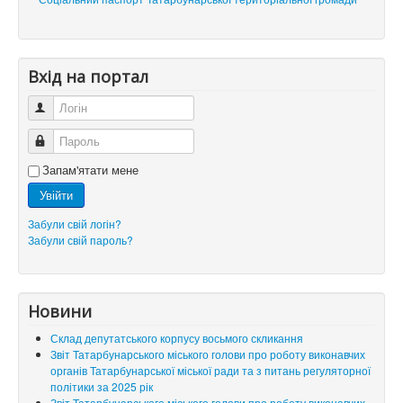
Вхід на портал
Логін
Пароль
Запам'ятати мене
Увійти
Забули свій логін?
Забули свій пароль?
Новини
Склад депутатського корпусу восьмого скликання
Звіт Татарбунарського міського голови про роботу виконавчих
органів Татарбунарської міської ради та з питань регуляторної
політики за 2025 рік
Звіт Татарбунарського міського голови про роботу виконавчих