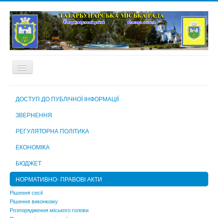
ГОЛОВНА
ДОСТУП ДО ПУБЛІЧНОЇ ІНФОРМАЦІЇ
ПРО МІСТО
ЗВЕРНЕННЯ
МІСЬКА РАДА
РЕГУЛЯТОРНА ПОЛІТИКА
МІСЬКИЙ ГОЛОВА
ЕКОНОМІКА
ВИКОНАВЧИЙ КОМІТЕТ
БЮДЖЕТ
ВИКОНАВЧІ ОРГАНИ МІСЬКОЇ РАДИ
НОРМАТИВНО- ПРАВОВІ АКТИ
КОМУНАЛЬНІ ПІДПРИЄМСТВА, УСТАНОВИ ТА ЗАКЛАДИ
Рішення сесії
Рішення виконкому
МІСЬКА ВИБОРЧА КОМІСІЯ
Розпорядження міського голови