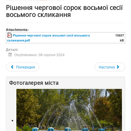
Рішення чергової сорок восьмої сесії
восьмого скликання
Attachments:
Рішення чергової сорок восьмої сесії восьмого
15657
скликання.pdf
kB
Деталі
Опубліковано: 08 серпня 2024
Попередня
Наступна
Фотогалерея міста