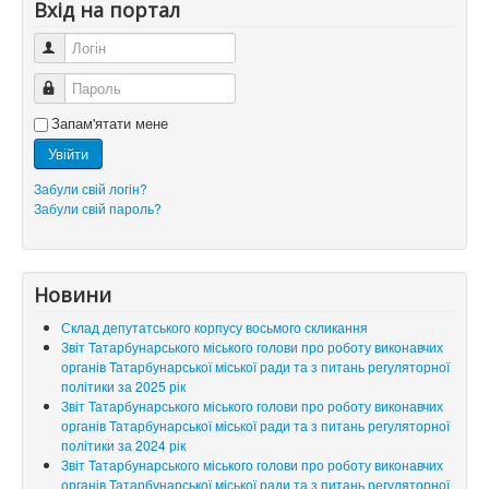
Вхід на портал
Логін
Пароль
Запам'ятати мене
Увійти
Забули свій логін?
Забули свій пароль?
Новини
Склад депутатського корпусу восьмого скликання
Звіт Татарбунарського міського голови про роботу виконавчих
органів Татарбунарської міської ради та з питань регуляторної
політики за 2025 рік
Звіт Татарбунарського міського голови про роботу виконавчих
органів Татарбунарської міської ради та з питань регуляторної
політики за 2024 рік
Звіт Татарбунарського міського голови про роботу виконавчих
органів Татарбунарської міської ради та з питань регуляторної