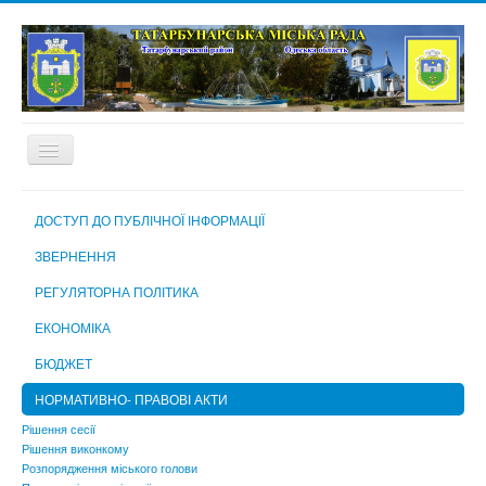
ГОЛОВНА
ДОСТУП ДО ПУБЛІЧНОЇ ІНФОРМАЦІЇ
ПРО МІСТО
ЗВЕРНЕННЯ
МІСЬКА РАДА
РЕГУЛЯТОРНА ПОЛІТИКА
МІСЬКИЙ ГОЛОВА
ЕКОНОМІКА
ВИКОНАВЧИЙ КОМІТЕТ
БЮДЖЕТ
ВИКОНАВЧІ ОРГАНИ МІСЬКОЇ РАДИ
НОРМАТИВНО- ПРАВОВІ АКТИ
КОМУНАЛЬНІ ПІДПРИЄМСТВА, УСТАНОВИ ТА ЗАКЛАДИ
Рішення сесії
Рішення виконкому
МІСЬКА ВИБОРЧА КОМІСІЯ
Розпорядження міського голови