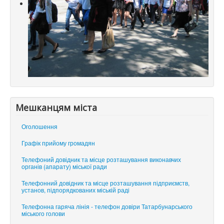
Мешканцям міста
Оголошення
Графік прийому громадян
Телефоний довідник та місце розташування виконавчих
органів (апарату) міської ради
Телефонний довідник та місце розташування підприємств,
установ, підпорядкованих міській раді
Телефонна гаряча лінія - телефон довіри Татарбунарського
міського голови