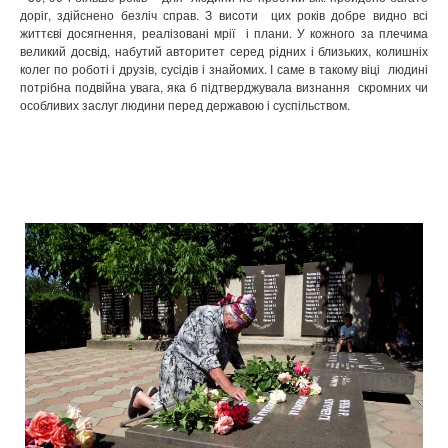
доріг, здійснено безліч справ. З висоти цих років добре видно всі
життєві досягнення, реалізовані мрії і плани. У кожного за плечима
великий досвід, набутий авторитет серед рідних і близьких, колишніх
колег по роботі і друзів, сусідів і знайомих. І саме в такому віці людині
потрібна подвійна увага, яка б підтверджувала визнання скромних чи
особливих заслуг людини перед державою і суспільством.