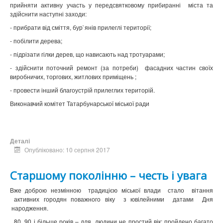
прийняти активну участь у передсвятковому прибиранні міста та
здійснити наступні заходи:
- прибрати від сміття, бур`янів прилеглі території;
- побілити дерева;
- підрізати гілки дерев, що нависають над тротуарами;
- здійснити поточний ремонт (за потреби) фасадних частин своїх
виробничих, торгових, житлових приміщень ;
- провести інший благоустрій прилеглих територій.
Виконавчий комітет Татарбунарської міської ради
Деталі
Опубліковано: 10 серпня 2017
Старшому поколінню – честь і увага
Вже доброю незмінною традицією міської влади стало вітання
активних городян поважного віку з ювілейними датами Дня
народження.
80, 90 і більше років – для людини не простий вік: пройдено багато