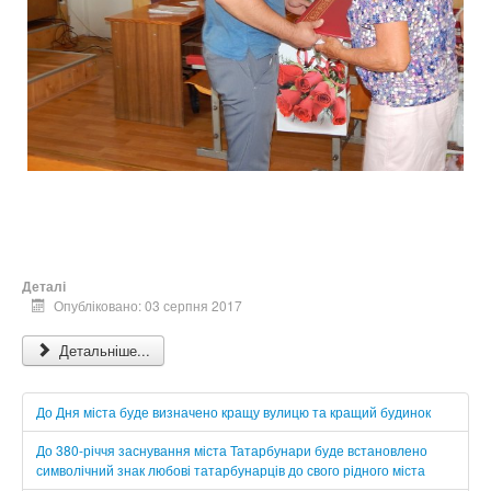
Деталі
Опубліковано: 03 серпня 2017
Детальніше...
До Дня міста буде визначено кращу вулицю та кращий будинок
До 380-річчя заснування міста Татарбунари буде встановлено
символічний знак любові татарбунарців до свого рідного міста