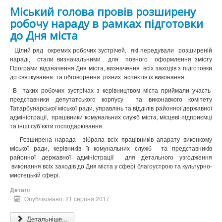
Міський голова провів розширену
робочу нараду в рамках підготовки
до Дня міста
Цілий ряд окремих робочих зустрічей, які передували розширеній
нараді, стали визначальними для повного оформлення змісту
Програми відзначення Дня міста, визначення всіх заходів з підготовки
до святкування та обговорення різних аспектів їх виконання.
В таких робочих зустрічах з керівництвом міста приймали участь
представники депутатського корпусу та виконавчого комітету
Татарбунарської міської ради, управлінь та відділів районної державної
адміністрації, працівники комунальних служб міста, місцеві підприємці
та інші суб’єкти господарювання.
Розширена нарада зібрала всіх працівників апарату виконкому
міської ради, керівників її комунальних служб та представників
районної державної адміністрації для детального узгодження
виконання всіх заходів до Дня міста у сфері благоустрою та культурно-
мистецькій сфері.
Деталі
Опубліковано: 21 серпня 2017
Детальніше...