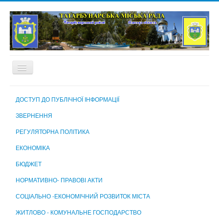
ГОЛОВНА
ДОСТУП ДО ПУБЛІЧНОЇ ІНФОРМАЦІЇ
ПРО МІСТО
ЗВЕРНЕННЯ
МІСЬКА РАДА
РЕГУЛЯТОРНА ПОЛІТИКА
МІСЬКИЙ ГОЛОВА
ЕКОНОМІКА
ВИКОНАВЧИЙ КОМІТЕТ
БЮДЖЕТ
ВИКОНАВЧІ ОРГАНИ МІСЬКОЇ РАДИ
НОРМАТИВНО- ПРАВОВІ АКТИ
КОМУНАЛЬНІ ПІДПРИЄМСТВА, УСТАНОВИ ТА ЗАКЛАДИ
СОЦІАЛЬНО -ЕКОНОМІЧНИЙ РОЗВИТОК МІСТА
МІСЬКА ВИБОРЧА КОМІСІЯ
ЖИТЛОВО - КОМУНАЛЬНЕ ГОСПОДАРСТВО