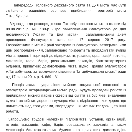
Напередодні головного державного свята та Дня міста має бути
здійснено традиційне серпневе прибирання територій міста
Татарбунари.
Відповідно до розпорядження Татарбунарського міського голови від
09.08.2017 р. № 139-р «Про забезпечення благоустрою до Дня
незалежності України та Дня міста» загальноміським днем
проведення благоустрою визначено 17 серпня 2017 року.
Розробленими в міській раді заходами із благоустрою, затвердженими
цим розпорядженням, заплановано прибрати та впорядкувати вулиці
міста, прилеглі території до підприємств, установ, організацій, готелів,
магазинів, кафе, барів, розважальних закладів, багатоквартирних
будинків, приватних домоволодінь міста згідно Правил благоустрою
м.Татарбунари, затверджених рішенням Татарбунарської міської ради
від 17 липня 2014 р. № 869 – VІ.
Працівниками управління майном комунальної власності та
благоустрою Татарбунарської міської ради будуть проведені роботи із
прибирання міських парків і скверів від сміття та бур`янів, видалення
сухих і аварійних дерев на вулицях міста, підрізання гілок дерев, що
нависають над тротуарами, впорядкування міських кладовищ та інші
роботи.
Запрошуємо трудові колективи підприємств, установ, організацій,
готелів, магазинів, кафе, барів, розважальних закладів, а також
мешканців багатоквартирних будинків та приватних домоволодінь