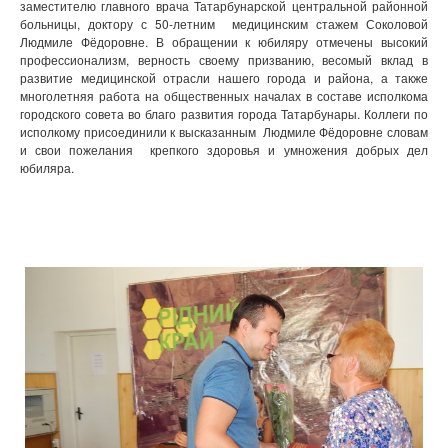
заместителю главного врача Татарбунарской центральной районной
больницы, доктору с 50-летним медицинским стажем Соколовой
Людмиле Фёдоровне. В обращении к юбиляру отмечены высокий
профессионализм, верность своему призванию, весомый вклад в
развитие медицинской отрасли нашего города и района, а также
многолетняя работа на общественных началах в составе исполкома
городского совета во благо развития города Татарбунары. Коллеги по
исполкому присоединили к высказанным Людмиле Фёдоровне словам
и свои пожелания крепкого здоровья и умножения добрых дел
юбиляра.