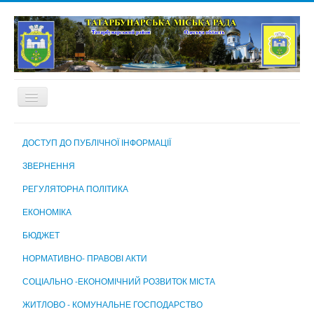
ГОЛОВНА
ДОСТУП ДО ПУБЛІЧНОЇ ІНФОРМАЦІЇ
ПРО МІСТО
ЗВЕРНЕННЯ
МІСЬКА РАДА
РЕГУЛЯТОРНА ПОЛІТИКА
МІСЬКИЙ ГОЛОВА
ЕКОНОМІКА
ВИКОНАВЧИЙ КОМІТЕТ
БЮДЖЕТ
ВИКОНАВЧІ ОРГАНИ МІСЬКОЇ РАДИ
НОРМАТИВНО- ПРАВОВІ АКТИ
КОМУНАЛЬНІ ПІДПРИЄМСТВА, УСТАНОВИ ТА ЗАКЛАДИ
СОЦІАЛЬНО -ЕКОНОМІЧНИЙ РОЗВИТОК МІСТА
МІСЬКА ВИБОРЧА КОМІСІЯ
ЖИТЛОВО - КОМУНАЛЬНЕ ГОСПОДАРСТВО