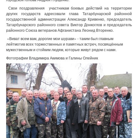
Свои поздравления участникам боевых действий на территории
других государств адресовали глава Татарбунарской районной
государственной администрации Александр Кривенко, председатель
Татарбунарского районного совета Виктор Донкоглов и председатель
районного Союза ветеранов Афганистана Леонид Вторенко.
«Виват всем вам, дорогие мои шурави» - таким был главным
лейтмотив всех торжественных и памятных встреч, посвящённым
мужественным и стойким людям, которые живут рядом с нами.
Фотографии Владимира Акимова и Галины Олейник