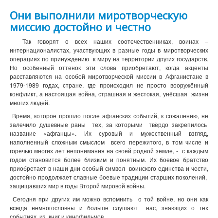
Они выполнили миротворческую
миссию достойно и честно
Так говорят о всех наших соотечественниках, воинах –
интернационалистах, участвующих в разные годы в миротворческих
операциях по принуждению к миру на территории других государств.
Но особенный оттенок эти слова приобретают, когда акценты
расставляются на особой миротворческой миссии в Афганистане в
1979-1989 годах, стране, где происходил не просто вооружённый
конфликт, а настоящая война, страшная и жестокая, унёсшая жизни
многих людей.
Время, которое прошло после афганских событий, к сожалению, не
залечило душевные раны тех, за которыми твёрдо закрепилось
название «афганцы». Их суровый и мужественный взгляд,
наполненный сложным смыслом всего пережитого, в том числе и
горечью многих лет непонимания на своей родной земле, - с каждым
годом становится более близким и понятным. Их боевое братство
приобретает в наши дни особый символ воинского единства и чести,
достойно продолжает славные боевые традиции старших поколений,
защищавших мир в годы Второй мировой войны.
Сегодня при других им можно вспомнить о той войне, но они как
всегда немногословны и больше слушают нас, знающих о тех
событиях из книг и кинофильмов.