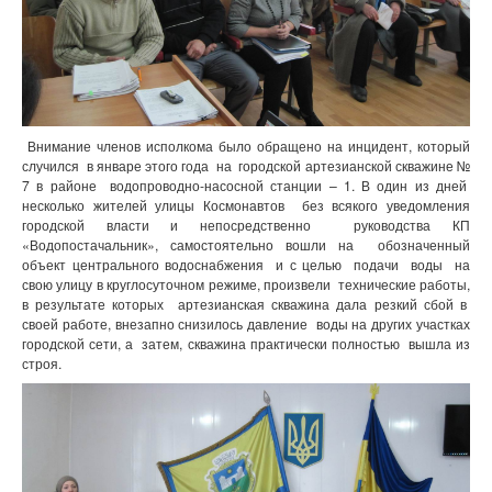
Внимание членов исполкома было обращено на инцидент, который
случился
в январе этого года
на
городской артезианской скважине №
7 в районе
водопроводно-насосной станции – 1. В один из дней
несколько жителей улицы Космонавтов
без всякого уведомления
городской власти и непосредственно
руководства КП
«Водопостачальник», самостоятельно вошли на
обозначенный
объект центрального водоснабжения
и с целью
подачи
воды
на
свою улицу в круглосуточном режиме, произвели
технические работы,
в результате которых
артезианская скважина дала резкий сбой в
своей работе, внезапно снизилось давление
воды на других участках
городской сети, а
затем, скважина практически полностью
вышла из
строя.