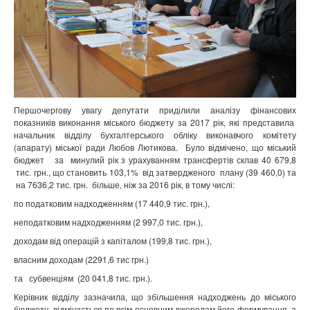
Першочергову увагу депутати приділили аналізу фінансових
показників виконання міського бюджету за 2017 рік, які представила
начальник відділу бухгалтерського обліку виконавчого комітету
(апарату) міської ради Любов Лютикова.
Було відмічено, що міський
бюджет
за
минулий рік з урахуванням трансфертів склав 40 679,8
тис. грн., що становить 103,1%
від затвердженого
плану (39 460,0) та
на 7636,2 тис. грн.
більше, ніж за 2016 рік, в тому числі:
по податковим надходженням (17 440,9 тис. грн.),
неподатковим надходженням (2 997,0 тис. грн.),
доходам від операцій з капіталом (199,8 тис. грн.),
власним доходам (2291,6 тис грн.)
та
субвенціям
(20 041,8 тис. грн.).
Керівник відділу зазначила, що збільшення надходжень до міського
бюджету
відмічається по всім основним джерелам його формування, а