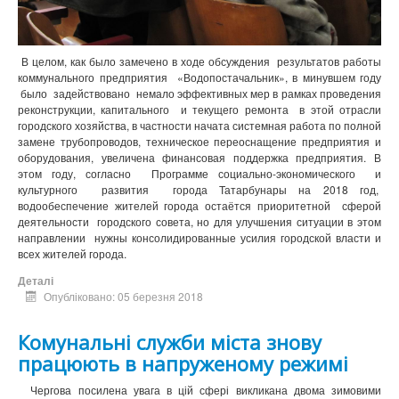
В целом, как было замечено в ходе обсуждения результатов работы
коммунального предприятия «Водопостачальник», в минувшем году
было задействовано немало эффективных мер в рамках проведения
реконструкции, капитального и текущего ремонта в этой отрасли
городского хозяйства, в частности начата системная работа по полной
замене трубопроводов, техническое переоснащение предприятия и
оборудования, увеличена финансовая поддержка предприятия. В
этом году, согласно Программе социально-экономического и
культурного развития города Татарбунары на 2018 год,
водообеспечение жителей города остаётся приоритетной сферой
деятельности городского совета, но для улучшения ситуации в этом
направлении нужны консолидированные усилия городской власти и
всех жителей города.
Деталі
Опубліковано: 05 березня 2018
Комунальні служби міста знову
працюють в напруженому режимі
Чергова посилена увага в цій сфері викликана двома зимовими