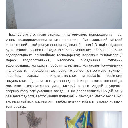
Вже 27 лютого, після отримання штормового попередження,
за
усним розпорядженням міського голови,
був скликаний міський
оперативний штаб реагування на надзвичайні події. В ході засідання
були визначені основні заходи
із забезпечення безперебійної роботи
водопровідно-каналізаційного господарства; перевірки теплоізоляції
мереж водопостачання, насосного обладнання, головних
водопровідних колодязів, роботи котельних установок комунальних
підприємств;
приведення до повної готовності снігоочисної техніки;
перевірки запасу
паливо-мастильних матеріалів. Керівники
комунальних підприємств та установ доповіли про
стан готовності до
можливих екстремальних умов. Міський голова Андрій Глущенко
звернув увагу всіх учасників засідання на оперативність цих дій
та, у
разі необхідності, застосування додаткових
заходів з метою безпечної
експлуатації всіх систем життєзабезпечення міста в
умовах низьких
температур.