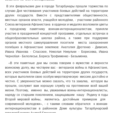
В эти февральские дни в городе Татарбунары прошли торжества по
случаю Дня чествования участников боевых действий на территории
других государств. Вместе с представителями общественности,
местных органов власти, учащейся молодёжи, - участники районного
Союза ветеранов Афганистана в орденах и медалях возложили цветы
к городскому памятнику воинам-интернационалистам, приняли
участие в праздничной концертной программе, отдельных встречах в
общеобразовательных школах района, а также при поддержке
органов местного самоуправления посетили места захоронения
погибших в Афганистане земляков: Анатолия Дротенко - Дивизия,
Ивана Иванова - Спасское, Николая Никульчи - Борисовка, Ивана
Чернобая - Белолесье, Бориса Трофименко - Безыменка.
«В эти памятные дни мы снова говорим о мужестве и верности
воинскому долгу, мы чествуем вас - ветеранов войны в Афганистане,
всех участников боевых действий на территории других государств,
которые выполняли свою особую миротворческую миссию достойно и
честно. С уверенностью можно сказать, что та закалка, которую вы
прошли, сослужит вам хорошую службу на протяжении всей вашей
жизни. Поэтому, именно вы, уважаемые воины-интернационалисты,
наряду со старшим поколением, защищавшим нашу Родину в годы
Второй мировой войны, являетесь достойным примером для
современной молодежи», - с такими словами обратился к воинам-
интернационалистам в районном Доме культуры Татарбунарский
городской голова Андрей Глущенко.