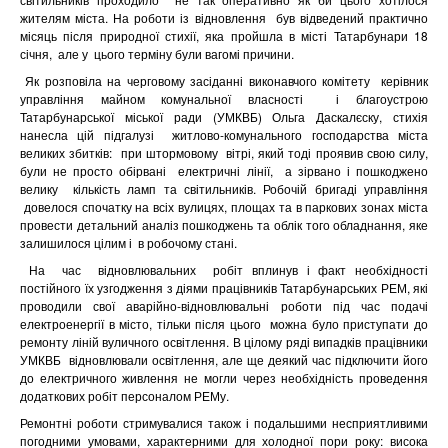
жителям міста. На роботи із відновлення
був відведений практично
місяць після природної стихії, яка пройшла в місті Татарбунари 18
січня,
але у
цього терміну були вагомі причини.
Як розповіла на черговому засіданні виконавчого комітету
керівник
управління майном комунальної власності
і благоустрою
Татарбунарської міської ради (УМКВБ) Ольга Даскалєску, стихія
нанесла цій підгалузі
житлово-комунального господарства міста
великих збитків:
при штормовому
вітрі, який тоді проявив свою силу,
були не просто обірвані
електричні лінії,
а зірвано і пошкоджено
велику
кількість ламп та світильників. Робочій бригаді управління
довелося спочатку на всіх вулицях, площах та в паркових зонах міста
провести детальний аналіз пошкоджень та облік того обладнання, яке
залишилося цілим і
в робочому стані.
На
час
відновлювальних
робіт вплинув і факт необхідності
постійного їх узгодження з діями працівників Татарбунарських РЕМ, які
проводили свої аварійно-відновлювальні роботи під час подачі
електроенергії в місто, тільки після цього
можна було приступати до
ремонту ліній вуличного освітлення. В цілому ряді випадків працівники
УМКВБ
відновлювали освітлення, але ще деякий час підключити його
до електричного живлення не могли через необхідність проведення
додаткових робіт персоналом РЕМу.
Ремонтні роботи стримувалися також і подальшими несприятливими
погодними умовами, характерними для холодної пори року: висока