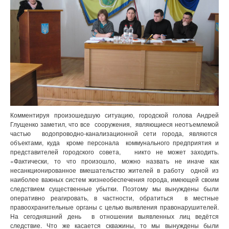
Комментируя произошедшую ситуацию, городской голова Андрей
Глущенко заметил, что все сооружения, являющиеся неотъемлемой
частью водопроводно-канализационной сети города, являются
объектами, куда кроме персонала коммунального предприятия и
представителей городского совета, никто не может заходить.
«Фактически, то что произошло, можно назвать не иначе как
несанкционированное вмешательство жителей в работу одной из
наиболее важных систем жизнеобеспечения города, имеющей своим
следствием существенные убытки. Поэтому мы вынуждены были
оперативно реагировать, в частности, обратиться в местные
правоохранительные органы с целью выявления правонарушителей.
На сегодняшний день в отношении выявленных лиц ведётся
следствие. Что же касается скважины, то мы вынуждены были