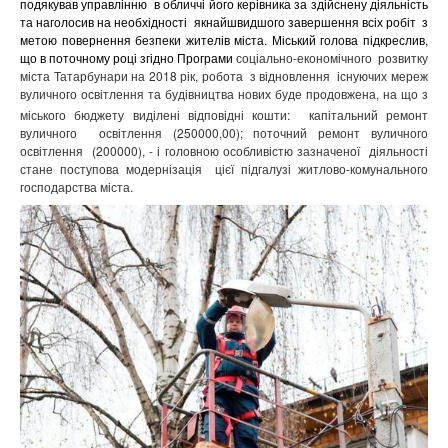
подякував управлінню
в обличчі його керівника за здійснену діяльність
та наголосив на необхідності
якнайшвидшого завершення всіх робіт
з
метою повернення безпеки жителів міста. Міський голова підкреслив,
що в поточному році згідно Програми
соціально-економічного
розвитку
міста Татарбунари на 2018 рік, робота
з відновлення
існуючих мереж
вуличного освітлення та будівництва нових буде продовжена, на що з
міського бюджету виділені відповідні кошти:
капітальний ремонт
вуличного
освітлення (250000,00); поточний ремонт вуличного
освітлення
(200000), - і головною особливістю зазначеної
діяльності
стане поступова модернізація
цієї підгалузі житлово-комунального
господарства міста.