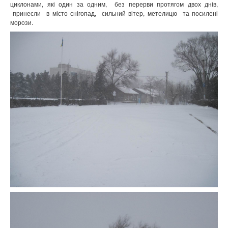
циклонами, які один за одним,
без перерви протягом двох днів,
принесли
в місто снігопад,
сильний вітер, метелицю
та посилені
морози.