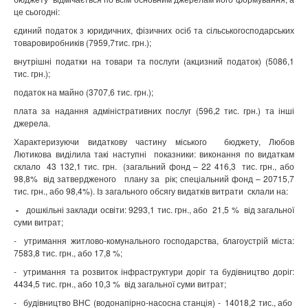
це сьогодні:
єдиний податок з юридичних, фізичних осіб та сільськогосподарських
товаровиробників (
7959,7тис. грн.)
;
внутрішні податки на товари та послуги (акцизний податок) (5086,1
тис. грн.);
податок на майно (
3707,6 тис. грн.)
;
плата за надання адміністративних послуг (
596,2 тис. грн.)
та інші
джерела.
Характеризуючи видаткову частину міського
бюджету, Любов
Лютикова виділила такі наступні
показники: виконання по видаткам
склало
43 132,1 тис. грн.
(загальний фонд – 22 416,3
тис. грн., або
98,8%
від затвердженого
плану за
рік; спеціальний фонд – 20715,7
тис. грн., або 98,4%). Із загального обсягу видатків витрати
склали на:
-
дошкільні заклади освіти: 9293,1 тис. грн., або
21,5 %
від загальної
суми витрат;
-
утримання житлово-комунального господарства, благоустрій міста:
7583,8 тис. грн., або 17,8 %;
-
утримання та розвиток інфраструктури доріг та будівництво доріг:
4434,5 тис. грн., або 10,3 %
від загальної суми витрат;
-
будівництво ВНС (водонапірно-насосна станція) -
14018,2 тис., або