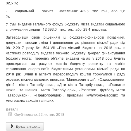
32,5 %;
-
соціальний
захист
населення: 489,2 тис. грн., або 1,2
%.
У сумі видатків загального фонду бюджету міста видатки соціального
спрямування склали
12 693,0
тис. грн.,
або
29,4
відсотка.
Затвердивши
своїм рішенням ці бюджетно-фінансові показники,
депутати
внесли
зміни і доповнення до рішення міської ради від
08.12.2017 року № 504-VIІ «Про міський бюджет на 2018 рік» в
частинах розподілу видатків міського бюджету; джерел фінансування
бюджету міста;
переліку об’єктів, видатки на які у 2018 році будуть
проводитися за рахунок коштів бюджету розвитку та лімітів
споживання енергоносіїв бюджетними установами міської ради на
2018 рік. Зміни в аспекті перерозподілу коштів торкнулися і ряду
окремих міських цільових програм: "Милосердя в дії", «Оздоровлення
дітей
міста Татарбунари», «Діти міста Татарбунари»,
«Розвиток
шахів
та шашок
міста Татарбунари», «Розвиток
футболу міста
Татарбунари», «Правопорядок», програми культурно-масових та
мистецьких заходів та інших.
Деталі
Опубліковано: 22 лютого 2018
Детальніше...