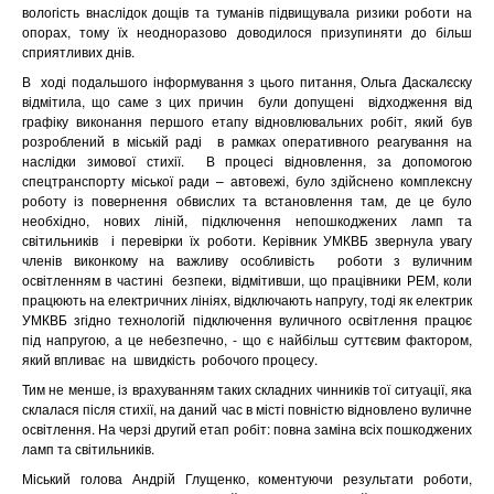
вологість внаслідок дощів та туманів підвищувала ризики роботи на
опорах, тому їх неодноразово доводилося призупиняти до більш
сприятливих днів.
В
ході подальшого інформування з цього питання, Ольга Даскалєску
відмітила, що саме з цих причин
були допущені
відходження від
графіку виконання першого етапу відновлювальних робіт, який був
розроблений в міській раді
в рамках оперативного реагування на
наслідки зимової стихії.
В процесі відновлення, за допомогою
спецтранспорту міської ради – автовежі, було здійснено комплексну
роботу із повернення обвислих та встановлення там, де це було
необхідно, нових ліній, підключення непошкоджених ламп та
світильників
і перевірки їх роботи. Керівник УМКВБ звернула увагу
членів виконкому на важливу особливість
роботи з вуличним
освітленням в частині
безпеки, відмітивши, що працівники РЕМ, коли
працюють на електричних лініях, відключають напругу, тоді як електрик
УМКВБ згідно технологій підключення вуличного освітлення працює
під напругою, а це небезпечно, - що є найбільш суттєвим фактором,
який впливає
на
швидкість
робочого процесу.
Тим не менше, із врахуванням таких складних чинників тої ситуації, яка
склалася після стихії, на даний час в місті повністю відновлено вуличне
освітлення. На черзі другий етап робіт: повна заміна всіх пошкоджених
ламп та світильників.
Міський голова Андрій Глущенко, коментуючи результати роботи,