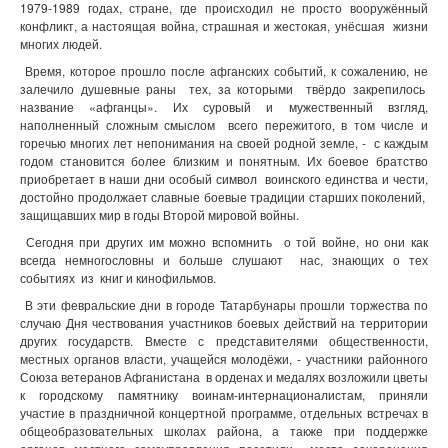
1979-1989 годах, стране, где происходил не просто вооружённый
конфликт, а настоящая война, страшная и жестокая, унёсшая жизни
многих людей.
Время, которое прошло после афганских событий, к сожалению, не
залечило душевные раны тех, за которыми твёрдо закрепилось
название «афганцы». Их суровый и мужественный взгляд,
наполненный сложным смыслом всего пережитого, в том числе и
горечью многих лет непонимания на своей родной земле, - с каждым
годом становится более близким и понятным. Их боевое братство
приобретает в наши дни особый символ воинского единства и чести,
достойно продолжает славные боевые традиции старших поколений,
защищавших мир в годы Второй мировой войны.
Сегодня при других им можно вспомнить о той войне, но они как
всегда немногословны и больше слушают нас, знающих о тех
событиях из книг и кинофильмов.
В эти февральские дни в городе Татарбунары прошли торжества по
случаю Дня чествования участников боевых действий на территории
других государств. Вместе с представителями общественности,
местных органов власти, учащейся молодёжи, - участники районного
Союза ветеранов Афганистана в орденах и медалях возложили цветы
к городскому памятнику воинам-интернационалистам, приняли
участие в праздничной концертной программе, отдельных встречах в
общеобразовательных школах района, а также при поддержке