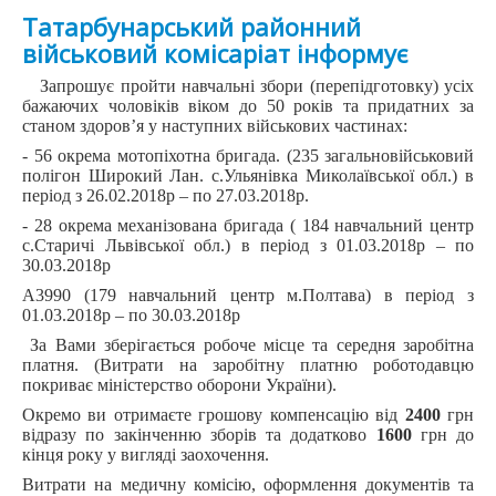
Татарбунарський районний
військовий комісаріат інформує
Запрошує пройти навчальні збори (перепідготовку) усіх
бажаючих чоловіків віком до 50 років та придатних за
станом здоров’я у наступних військових частинах:
- 56 окрема мотопіхотна бригада. (235 загальновійськовий
полігон Широкий Лан. с.Ульянівка Миколаївської обл.) в
період з 26.02.2018р – по 27.03.2018р.
- 28 окрема механізована бригада ( 184 навчальний центр
с.Старичі Львівської обл.) в період з 01.03.2018р – по
30.03.2018р
А3990 (179 навчальний центр м.Полтава) в період з
01.03.2018р – по 30.03.2018р
За Вами зберігається робоче місце та середня заробітна
платня. (Витрати на заробітну платню роботодавцю
покриває міністерство оборони України).
Окремо ви отримаєте грошову компенсацію від
2400
грн
відразу по закінченню зборів та додатково
1600
грн до
кінця року у вигляді заохочення.
Витрати на медичну комісію, оформлення документів та