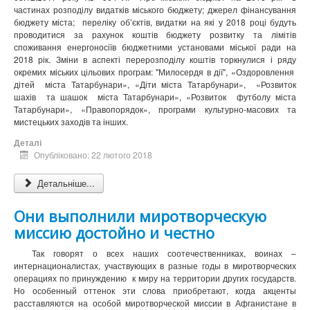
частинах розподілу видатків міського бюджету; джерел фінансування
бюджету міста;
переліку об’єктів, видатки на які у 2018 році будуть
проводитися за рахунок коштів бюджету розвитку та лімітів
споживання енергоносіїв бюджетними установами міської ради на
2018 рік. Зміни в аспекті перерозподілу коштів торкнулися і ряду
окремих міських цільових програм: "Милосердя в дії", «Оздоровлення
дітей
міста Татарбунари», «Діти міста Татарбунари»,
«Розвиток
шахів
та шашок
міста Татарбунари», «Розвиток
футболу міста
Татарбунари», «Правопорядок», програми культурно-масових та
мистецьких заходів та інших.
Деталі
Опубліковано: 22 лютого 2018
Детальніше...
Они выполнили миротворческую
миссию достойно и честно
Так говорят о всех наших соотечественниках, воинах –
интернационалистах, участвующих в разные годы в миротворческих
операциях по принуждению к миру на территории других государств.
Но особенный оттенок эти слова приобретают, когда акценты
расставляются на особой миротворческой миссии в Афганистане в