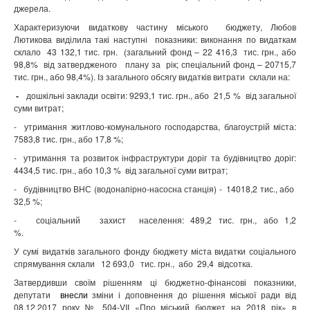
джерела.
Характеризуючи видаткову частину міського
бюджету, Любов
Лютикова виділила такі наступні
показники: виконання по видаткам
склало
43 132,1 тис. грн.
(загальний фонд – 22 416,3
тис. грн., або
98,8%
від затвердженого
плану за
рік; спеціальний фонд – 20715,7
тис. грн., або 98,4%). Із загального обсягу видатків витрати
склали на:
-
дошкільні заклади освіти: 9293,1 тис. грн., або
21,5 %
від загальної
суми витрат;
-
утримання житлово-комунального господарства, благоустрій міста:
7583,8 тис. грн., або 17,8 %;
-
утримання та розвиток інфраструктури доріг та будівництво доріг:
4434,5 тис. грн., або 10,3 %
від загальної суми витрат;
-
будівництво ВНС (водонапірно-насосна станція) -
14018,2 тис., або
32,5 %;
-
соціальний
захист
населення: 489,2 тис. грн., або 1,2
%.
У сумі видатків загального фонду бюджету міста видатки соціального
спрямування склали
12 693,0
тис. грн.,
або
29,4
відсотка.
Затвердивши
своїм рішенням ці бюджетно-фінансові показники,
депутати
внесли
зміни і доповнення до рішення міської ради від
08.12.2017 року № 504-VIІ «Про міський бюджет на 2018 рік» в