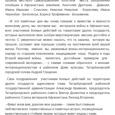
органов местного самоуправления посетили места захоронения
погибших в Афганистане земляков: Анатолия Дротенко - Дивизия,
Ивана Иванова - Спасское, Николая Никульчи - Борисовка, Ивана
Чернобая - Белолесье, Бориса Трофименко - Безыменка.
«В эти памятные дни мы снова говорим о мужестве и верности
воинскому долгу, мы чествуем вас - ветеранов войны в Афганистане,
всех участников боевых действий на территории других государств,
которые выполняли свою особую миротворческую миссию достойно и
честно. С уверенностью можно сказать, что та закалка, которую вы
прошли, сослужит вам хорошую службу на протяжении всей вашей
жизни. Поэтому, именно вы, уважаемые воины-интернационалисты,
наряду со старшим поколением, защищавшим нашу Родину в годы
Второй мировой войны, являетесь достойным примером для
современной молодежи», - с такими словами обратился к воинам-
интернационалистам в районном Доме культуры Татарбунарский
городской голова Андрей Глущенко.
Свои поздравления участникам боевых действий на территории
других государств адресовали глава Татарбунарской районной
государственной администрации Александр Кривенко, председатель
Татарбунарского районного совета Виктор Донкоглов и председатель
районного Союза ветеранов Афганистана Леонид Вторенко.
«Виват всем вам, дорогие мои шурави» - таким был главным
лейтмотив всех торжественных и памятных встреч, посвящённым
мужественным и стойким людям, которые живут рядом с нами.