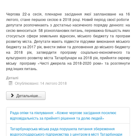
Чергова 22-а сесія, пленарне засідання якої заплановане на 16
лютого, стане першою сесією в 2018 році. Новий період своєї роботи
депутати розпочинають з достатньо насиченого порядку денного: на
сесію виноситься 58 різнопланових питань, переважна більшість яких
стосується сфери земельних відносин, міського бюджету та програм
розвитку міста. Депутати мають підвести підсумки виконання міського
бюджету за 2017 рік, внести зміни та доповнення до міського бюджету
на 2018 рік, затвердити програму соціально-економічного та
культурного розвитку міста Татарбунари на 2018 рік, прийняти окрему
міську програму «Чисті джерела на 2018-2020 роки» та розглянути
ряд інших питань.
Деталі
Опубліковано: 14 лютого 2018
Детальніше...
Рада опіки та піклування: «Кожне чергове засідання посилює
відповідальність за прийняті рішення та долю людей»
Татарбунарська міська рада порушила питання збереження
водогосподарського підприємства з центром в місті Татарбунари