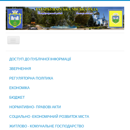
ГОЛОВНА
ДОСТУП ДО ПУБЛІЧНОЇ ІНФОРМАЦІЇ
ПРО МІСТО
ЗВЕРНЕННЯ
МІСЬКА РАДА
РЕГУЛЯТОРНА ПОЛІТИКА
МІСЬКИЙ ГОЛОВА
ЕКОНОМІКА
ВИКОНАВЧИЙ КОМІТЕТ
БЮДЖЕТ
ВИКОНАВЧІ ОРГАНИ МІСЬКОЇ РАДИ
НОРМАТИВНО- ПРАВОВІ АКТИ
КОМУНАЛЬНІ ПІДПРИЄМСТВА, УСТАНОВИ ТА ЗАКЛАДИ
СОЦІАЛЬНО -ЕКОНОМІЧНИЙ РОЗВИТОК МІСТА
МІСЬКА ВИБОРЧА КОМІСІЯ
ЖИТЛОВО - КОМУНАЛЬНЕ ГОСПОДАРСТВО