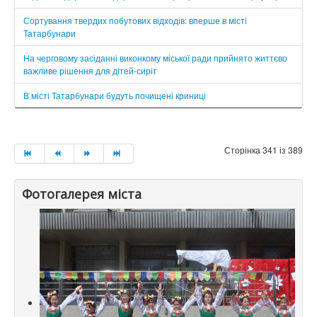
Сортування твердих побутових відходів: вперше в місті
Татарбунари
На черговому засіданні виконкому міської ради прийнято життєво
важливе рішення для дітей-сиріт
В місті Татарбунари будуть почищені криниці
Сторінка 341 із 389
Фотогалерея міста