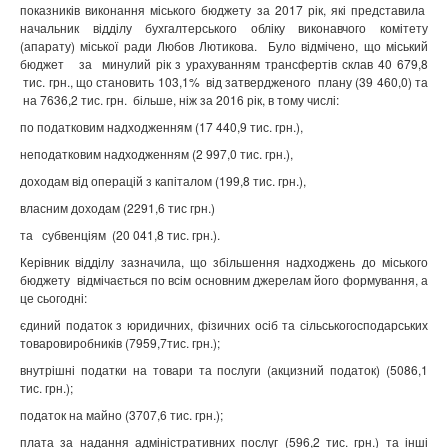
показників виконання міського бюджету за 2017 рік, які представила
начальник відділу бухгалтерського обліку виконавчого комітету
(апарату) міської ради Любов Лютикова.
Було відмічено, що міський
бюджет
за
минулий рік з урахуванням трансфертів склав 40 679,8
тис. грн., що становить 103,1%
від затвердженого
плану (39 460,0) та
на 7636,2 тис. грн.
більше, ніж за 2016 рік, в тому числі:
по податковим надходженням (17 440,9 тис. грн.),
неподатковим надходженням (2 997,0 тис. грн.),
доходам від операцій з капіталом (199,8 тис. грн.),
власним доходам (2291,6 тис грн.)
та
субвенціям
(20 041,8 тис. грн.).
Керівник відділу зазначила, що збільшення надходжень до міського
бюджету
відмічається по всім основним джерелам його формування, а
це сьогодні:
єдиний податок з юридичних, фізичних осіб та сільськогосподарських
товаровиробників (
7959,7тис. грн.)
;
внутрішні податки на товари та послуги (акцизний податок) (5086,1
тис. грн.);
податок на майно (
3707,6 тис. грн.)
;
плата за надання адміністративних послуг (
596,2 тис. грн.)
та інші