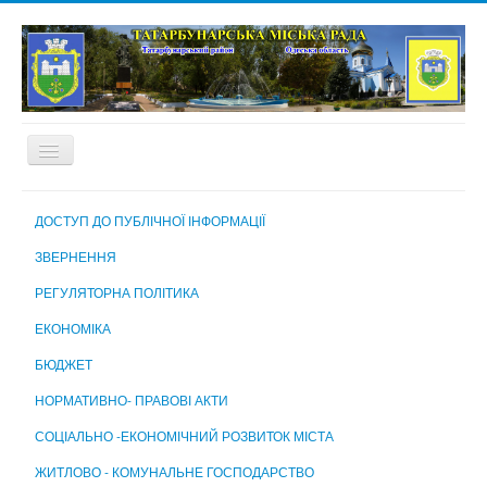
ГОЛОВНА
ДОСТУП ДО ПУБЛІЧНОЇ ІНФОРМАЦІЇ
ПРО МІСТО
ЗВЕРНЕННЯ
МІСЬКА РАДА
РЕГУЛЯТОРНА ПОЛІТИКА
МІСЬКИЙ ГОЛОВА
ЕКОНОМІКА
ВИКОНАВЧИЙ КОМІТЕТ
БЮДЖЕТ
ВИКОНАВЧІ ОРГАНИ МІСЬКОЇ РАДИ
НОРМАТИВНО- ПРАВОВІ АКТИ
КОМУНАЛЬНІ ПІДПРИЄМСТВА, УСТАНОВИ ТА ЗАКЛАДИ
СОЦІАЛЬНО -ЕКОНОМІЧНИЙ РОЗВИТОК МІСТА
МІСЬКА ВИБОРЧА КОМІСІЯ
ЖИТЛОВО - КОМУНАЛЬНЕ ГОСПОДАРСТВО