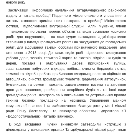
нового року.
Заслухавши інформацію начальника Татарбунарського районного
відділу з питань пробації Південного міжрегіонального управління з
питань виконання кримінальних покарань та пробації Міністерства
юстиції, підполковника внутрішньої служби Алли Мукієнко, члени
виконкому погодили перелік об’єктів та видів суспільно корисних
робіт для порушників, на яких судом накладено адміністративне
стягнення у вигляді громадських робіт і на засуджених до громадських
робіт, для відбування такими особами призначеного покарання або
стягнення в 2018 році. До таких видів робіт віднесено: скошування
узбіччя доріг, газонів, територій парків та скверів, підрізання кущів та
дерев, посадка і обкопування дерев, прибирання вулиць,
завантаження побутових відходів, побілка, очистка бордюрів, лотків,
земляні та підсобні роботи,прибирання кладовищ, посипка підйомів на
автошляхах, очистка громадських туалетів, фарбування автозупинок,
будівництво та ремонт парканів, завантаження палива та заготівля
дров для опалення, розбирання аварійних будівель та інші види
громадських робіт. Контроль за їх виконанням та дотриманням правил
техніки безпеки покладено на керівника Управління майном
комунальної власності та забезпечення благоустрою у місті міської
ради Ольгу Даскалєску та виконуючу обов’язки директора КП
«Водопостачальник» Наталю Іванченко.
В ході засідання члени виконкому затвердили інструкцію з
діловодства у виконавчих органах Татарбунарської міської ради, план