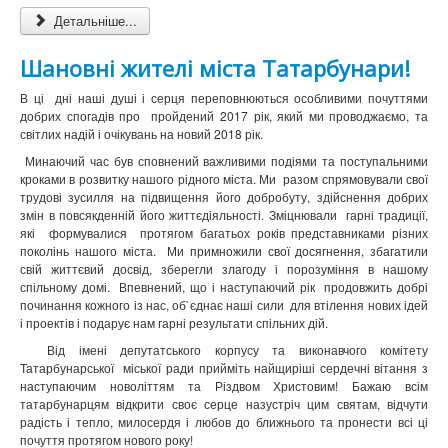
Детальніше...
Шановні жителі міста Татарбунари!
В ці дні наші душі і серця переповнюються особливими почуттями
добрих спогадів про пройдений 2017 рік, який ми проводжаємо, та
світлих надій і очікувань на новий 2018 рік.
Минаючий час був сповнений важливими подіями та поступальними
кроками в розвитку нашого рідного міста. Ми разом спрямовували свої
трудові зусилля на підвищення його добробуту, здійснення добрих
змін в повсякденній його життєдіяльності. Зміцнювали гарні традиції,
які формувалися протягом багатьох років представниками різних
поколінь нашого міста. Ми примножили свої досягнення, збагатили
свій життєвий досвід, зберегли злагоду і порозуміння в нашому
спільному домі. Впевнений, що і наступаючий рік продовжить добрі
починання кожного із нас, об`єднає наші сили для втілення нових ідей
і проектів і подарує нам гарні результати спільних дій.
Від імені депутатського корпусу та виконавчого комітету
Татарбунарської міської ради прийміть найщиріші сердечні вітання з
наступаючим новоліттям та Різдвом Христовим! Бажаю всім
татарбунарцям відкрити своє серце назустріч цим святам, відчути
радість і тепло, милосердя і любов до ближнього та пронести всі ці
почуття протягом нового року!