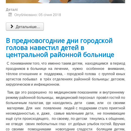
Деталі
Опубліковано: 05 січня 2018
Детальніше...
В предновогодние дни городской
голова навестил детей в
центральной районной больнице
С пониманием того, что именно таким детям, находящимся в период
праздников в больнице на лечении, нужно особенное внимание,
тёплое отношение и поддержка, - городской голова с группой юных
артистов побывал в трёх отделениях районной больницы: детском,
хирургическом и инфекционном.
Там, где это разрешено по медицинским показаниям и внутреннему
режиму районной больницы, медицинский персонал провёл гостей по
больничным палатам, где находились дети сами, или со своими
матерями. Для них появление людей с подарками стало приятной
неожиданностью, и, даже, самые маленькие дети, не понимающие
ещё сути происходящего, по-своему, по-детски тянулись к общению,
не отводя своих любопытных глаз от добрых улыбок гостей. Вручая
со своими помощниками новогодние сладости болящим детям,