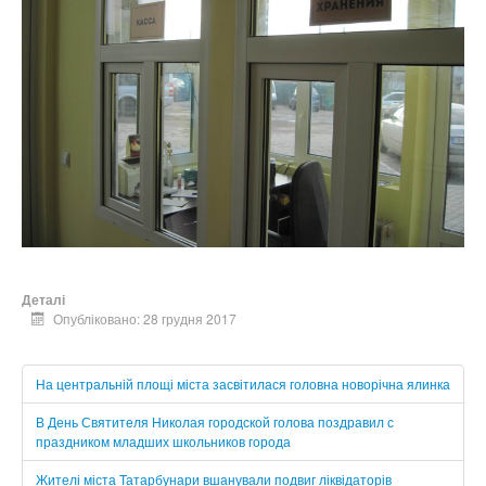
Деталі
Опубліковано: 28 грудня 2017
На центральній площі міста засвітилася головна новорічна ялинка
В День Святителя Николая городской голова поздравил с
праздником младших школьников города
Жителі міста Татарбунари вшанували подвиг ліквідаторів