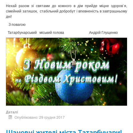
Нехай разом зі святами до кожного в дім прийде міцне здоров`я,
сімейний затишок, стабільний добробут і впевненість в завтрашньому
дні!
З повагою
Татарбунарський міський голова Андрій Глущенко
Деталі
Опубліковано: 29 грудня 2017
Шановні жителі міста Татарбунари!