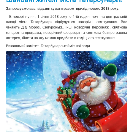
Запрошуємо вас відсвяткувати разом прихід нового 2018 року.
В новорічну ніч, 1 січня 2018 року о 1-ій годині ночі на центральній
площі міста Татарбунари відбудуться новорічні святкування. Вас
чекають Дід Мороз, Снігуронька, інші новорічні персонажі, святкова
концертна програма, новорічний феєрверк та святкова безпрограшна
лотерея, білети на яку можна придбати в ході цього святкування.
Виконавчий комітет
Татарбунарської міської ради