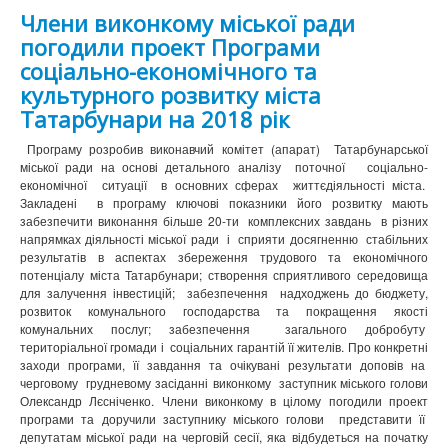
Члени виконкому міської ради
погодили проект Програми
соціально-економічного та
культурного розвитку міста
Татарбунари на 2018 рік
Програму розробив виконавчий комітет (апарат) Татарбунарської
міської ради на основі детального аналізу поточної соціально-
економічної ситуації в основних сферах життєдіяльності міста.
Закладені в програму ключові показники його розвитку мають
забезпечити виконання більше 20-ти комплексних завдань в різних
напрямках діяльності міської ради і сприяти досягненню стабільних
результатів в аспектах збереження трудового та економічного
потенціалу міста Татарбунари; створення сприятливого середовища
для залучення інвестицій; забезпечення надходжень до бюджету,
розвиток комунального господарства та покращення якості
комунальних послуг; забезпечення загального добробуту
територіальної громади і соціальних гарантій її жителів. Про конкретні
заходи програми, її завдання та очікувані результати доповів на
черговому грудневому засіданні виконкому заступник міського голови
Олександр Лєсніченко. Члени виконкому в цілому погодили проект
програми та доручили заступнику міського голови представити її
депутатам міської ради на черговій сесії, яка відбудеться на початку