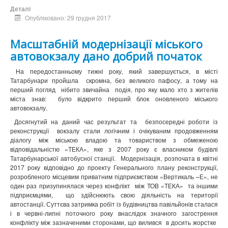
Деталі
Опубліковано: 29 грудня 2017
Масштабній модернізації міського
автовокзалу дано добрий початок
На передостанньому тижні року, який завершується, в місті
Татарбунари пройшла скромна, без великого пафосу, а тому на
перший погляд нібито звичайна подія, про яку мало хто з жителів
міста знав: було відкрито перший блок оновленого міського
автовокзалу.
Досягнутий на даний час результат та безпосередні роботи із
реконструкції вокзалу стали логічним і очікуваним продовженням
діалогу між міською владою та товариством з обмеженою
відповідальністю «ТЕКА», яке з 2007 року є власником будівлі
Татарбунарської автобусної станції. Модернізація, розпочата в квітні
2017 року відповідно до проекту Генерального плану реконструкції,
розробленого місцевим приватним підприємством «Вертикаль –Е», не
один раз призупинялася через конфлікт між ТОВ «ТЕКА» та іншими
підприємцями, що здійснюють свою діяльність на території
автостанції. Суттєва затримка робіт
із будівництва
павільйонів сталася
і в червні-липні поточного року внаслідок значного загострення
конфлікту між зазначеними сторонами, що вилився в досить жорстке