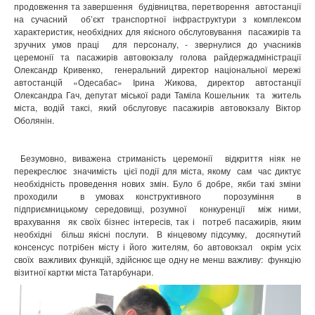
продовження та завершення будівництва, перетворення автостанції
на сучасний об’єкт транспортної інфраструктури з комплексом
характеристик, необхідних для якісного обслуговування пасажирів та
зручних умов праці для персоналу, - звернулися до учасників
церемонії та пасажирів автовокзалу голова райдержадміністрації
Олександр Кривенко, генеральний директор національної мережі
автостанцій «Одесабас» Ірина Жикова, директор автостанції
Олександра Гач, депутат міської ради Таміла Кошельник та житель
міста, водій таксі, який обслуговує пасажирів автовокзалу Віктор
Оболянін.
Безумовно, виважена стриманість церемонії відкриття ніяк не
перекреслює значимість цієї події для міста, якому сам час диктує
необхідність проведення нових змін. Було б добре, якби такі зміни
проходили в умовах конструктивного порозуміння в
підприємницькому середовищі, розумної конкуренції між ними,
врахування як своїх бізнес інтересів, так і потреб пасажирів, яким
необхідні більш якісні послуги. В кінцевому підсумку, досягнутий
консенсус потрібен місту і його жителям, бо автовокзал окрім усіх
своїх важливих функцій, здійснює ще одну не менш важливу: функцію
візитної картки міста Татарбунари.