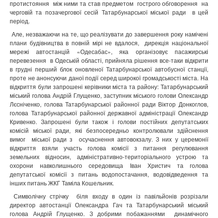
протистояння між ними та став предметом гострого обговорення на
черговій та позачергової сесій Татарбунарської міської ради в цей
період.
Але, незважаючи на те, що реалізувати до завершення року намічені
плани будівництва в повній мірі не вдалося, дирекція національної
мережі автостанцій «Одесабас», яка організовує пасажирські
перевезення в Одеській області, прийняла рішення все-таки відкрити
в грудні перший блок оновленої Татарбунарської автобусної станції,
проте не анонсуючи даної події серед широкої громадськості міста. На
відкриття були запрошені керівники міста та району: Татарбунарський
міський голова Андрій Глущенко, заступник міського голови Олександр
Лєсніченко, голова Татарбунарської районної ради Віктор Донкоглов,
голова Татарбунарської районної державної адміністрації Олександр
Кривенко. Запрошені були також і голови постійних депутатських
комісій міської ради, які безпосередньо контролювали здійснення
вимог міської ради з осучаснення автовокзалу. З них у церемонії
відкриття взяли участь голова комісії з питання регулювання
земельних відносин, адміністративно-територіального устрою та
охорони навколишнього середовища Іван Христич та голова
депутатської комісії з питань водопостачання, водовідведення та
інших питань ЖКГ Таміла Кошельник.
Символічну стрічку біля входу в один із павільйонів розрізали
директор автостанції Олександра Гач та Татарбунарський міський
голова Андрій Глущенко. З добрими побажаннями динамічного