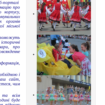
б-порталі
мацію про
 корпусу,
мунальних
 органів
ї міської
опоможуть
 історичні
нари, про
всякденне
нформація,
обхідною і
наш сайт,
аєтеся, чим
 та всім
дині буде
я рідному