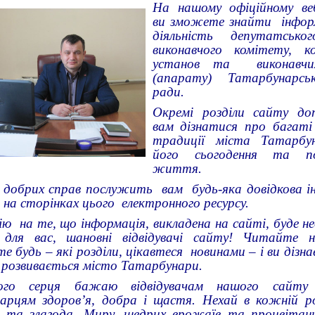
На нашому офіційному ве
ви зможете знайти інфор
діяльність депутатського
виконавчого комітету, ко
установ та виконавчих
(апарату) Татарбунарсько
ради.
Окремі розділи сайту д
вам дізнатися про багаті
традиції міста Татарбу
його сьогодення та по
життя.
 добрих справ послужить вам будь-яка довідкова і
 на сторінках цього електронного ресурсу.
 на те, що інформація, викладена на сайті, буде не
 для вас, шановні відвідувачі сайту! Читайте 
е будь – які розділи, цікавтеся новинами – і ви дізн
 розвивається місто Татарбунари.
ого серця бажаю відвідувачам нашого сайту
арцям здоров’я, добра і щастя. Нехай в кожній ро
 та злагода. Миру, щедрих врожаїв та процвітанн