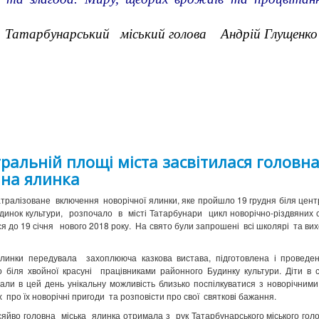
ю Татарбунарський міський голова Андрій Глущенко
ральній площі міста засвітилася головн
чна ялинка
атралізоване включення новорічної ялинки, яке пройшло
19 грудня біля цен
динок культури,
розпочало в місті Татарбунари цикл новорічно-різдвяних св
я до 19 січня нового 2018 року. На свято були запрошені всі школярі та вих
инки передувала захоплююча казкова вистава, підготовлена і проведен
 біля хвойної красуні працівниками районного Будинку культури. Діти в с
али в цей день унікальну можливість близько поспілкуватися з новорічним
 про їх новорічні пригоди та розповісти про свої святкові бажання.
йво головна міська ялинка отримала з рук Татарбунарського міського гол