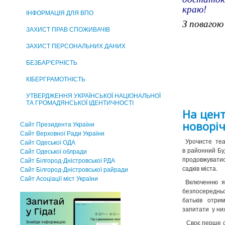
краю!
ІНФОРМАЦІЯ ДЛЯ ВПО
З поваго
ЗАХИСТ ПРАВ СПОЖИВАЧІВ
ЗАХИСТ ПЕРСОНАЛЬНИХ ДАНИХ
БЕЗБАР'ЄРНІСТЬ
КІБЕРГРАМОТНІСТЬ
УТВЕРДЖЕННЯ УКРАЇНСЬКОЇ НАЦІОНАЛЬНОЇ
ТА ГРОМАДЯНСЬКОЇ ІДЕНТИЧНОСТІ
На цент
новорі
Сайт Президента України
Сайт Верховної Ради України
Урочисте
те
Сайт Одеської ОДА
в районний Бу
Сайт Одеської облради
продовжуватис
Сайт Білгород-Дністровської РДА
садків міста.
Сайт Білгород-Дністровської райради
Сайт Асоцiацiї мiст України
Включенню ял
безпосередньо
батьків отрим
запитати у них
Своє перше ся