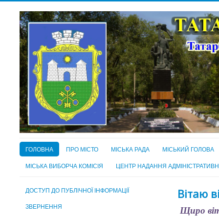
ГОЛОВНА
ПРО МІСТО
МІСЬКА РАДА
МІСЬКИЙ ГОЛОВА
МІСЬКА ВИБОРЧА КОМІСІЯ
ЦЕНТР НАДАННЯ АДМІНІСТРАТИВ
ДОСТУП ДО ПУБЛІЧНОЇ ІНФОРМАЦІЇ
Вітаю в
ЗВЕРНЕННЯ
Щиро віта