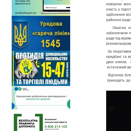
новорічні вог
участь у підг
здійснення всі
районної ради 
Ошатна новор
забезпечили п
ради під кері
різнокольорови
За ініціативо
придбані та в
двох оленів,
естетичний в
Відтепер біля
приходять до 