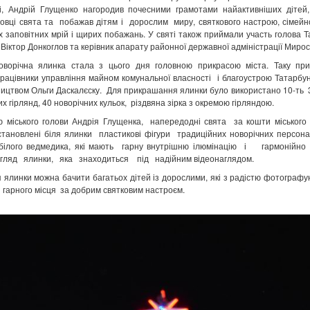
ні, Андрій Глущенко нагородив почесними грамотами найактивніших дітей
отовці свята та побажав дітям і дорослим миру, святкового настрою, сімейн
х заповітних мрій і щирих побажань. У святі також приймали участь голова 
Віктор Донкоглов та керівник апарату районної державної адміністрації Миро
ічна ялинка стала з цього дня головною прикрасою міста. Таку при
рацівники управління майном комунальної власності і благоустрою Татарбуна
вництвом Ольги Даскалєску. Для прикрашання ялинки було використано 10-ть 
х гірлянд, 40 новорічних кульок, різдвяна зірка з окремою гірляндою.
ю міського голови Андрія Глущенка, напередодні свята за кошти міського
становлені біля ялинки пластикові фігури традиційних новорічних персонаж
 білого ведмедика, які мають гарну внутрішню ілюмінацію і гармоній
игляд ялинки, яка знаходиться під надійним
відеонаглядом.
 ялинки можна бачити багатьох дітей із дорослими, які з радістю фотографу
гарного місця за добрим святковим настроєм.