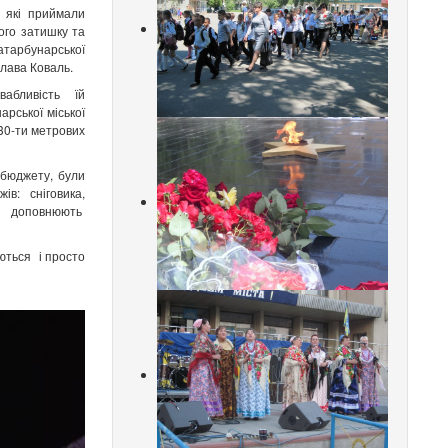
, які приймали
ого затишку та
Татарбунарської
слава Коваль.
вабливість їй
рської міської
30-ти метрових
 бюджету, були
ів: сніговика,
но доповнюють
ються і просто