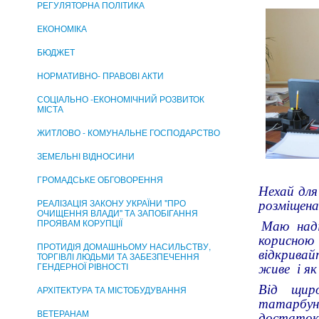
РЕГУЛЯТОРНА ПОЛІТИКА
ЕКОНОМІКА
БЮДЖЕТ
НОРМАТИВНО- ПРАВОВІ АКТИ
СОЦІАЛЬНО -ЕКОНОМІЧНИЙ РОЗВИТОК
МІСТА
ЖИТЛОВО - КОМУНАЛЬНЕ ГОСПОДАРСТВО
ЗЕМЕЛЬНІ ВІДНОСИНИ
ГРОМАДСЬКЕ ОБГОВОРЕННЯ
Нехай для
РЕАЛІЗАЦІЯ ЗАКОНУ УКРАЇНИ "ПРО
розміщена
ОЧИЩЕННЯ ВЛАДИ" ТА ЗАПОБІГАННЯ
ПРОЯВАМ КОРУПЦІЇ
Маю надію
корисною
ПРОТИДІЯ ДОМАШНЬОМУ НАСИЛЬСТВУ,
відкривайт
ТОРГІВЛІ ЛЮДЬМИ ТА ЗАБЕЗПЕЧЕННЯ
ГЕНДЕРНОЇ РІВНОСТІ
живе і як
Від щир
АРХІТЕКТУРА ТА МІСТОБУДУВАННЯ
татарбун
ВЕТЕРАНАМ
достаток