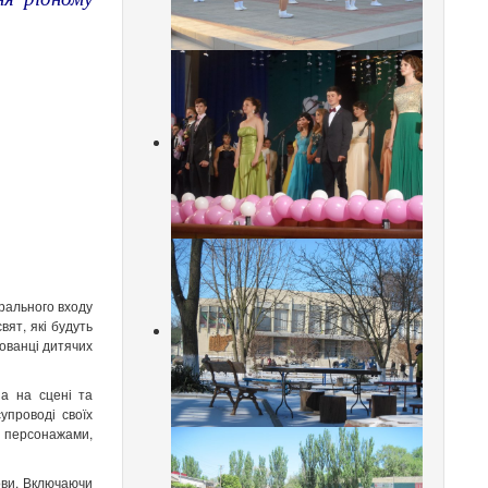
а
трального входу
ят, які будуть
ованці дитячих
а на сцені та
упроводі своїх
и персонажами,
ови. Включаючи