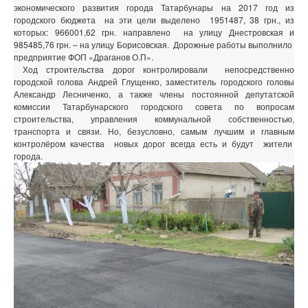
экономического развития города Татарбунары на 2017 год из
городского бюджета на эти цели выделено 1951487, 38 грн., из
которых: 966001,62 грн. направлено на улицу Днестровская и
985485,76 грн. – на улицу Борисовская. Дорожные работы выполнило
предприятие ФОП «Драганов О.П».
Ход строительства дорог контролировали непосредственно
городской голова Андрей Глущенко, заместитель городского головы
Александр Лесниченко, а также члены постоянной депутатской
комиссии Татарбунарского городского совета по вопросам
строительства, управления коммунальной собственностью,
транспорта и связи. Но, безусловно, самым лучшим и главным
контролёром качества новых дорог всегда есть и будут жители
города.