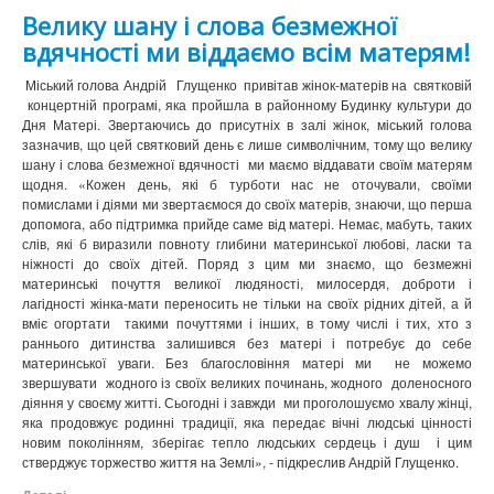
Велику шану і слова безмежної
вдячності ми віддаємо всім матерям!
Міський голова Андрій Глущенко привітав жінок-матерів на святковій
концертній програмі, яка пройшла в районному Будинку культури до
Дня Матері. Звертаючись до присутніх в залі жінок, міський голова
зазначив, що цей святковий день є лише символічним, тому що велику
шану і слова безмежної вдячності ми маємо віддавати своїм матерям
щодня. «Кожен день, які б турботи нас не оточували, своїми
помислами і діями ми звертаємося до своїх матерів, знаючи, що перша
допомога, або підтримка прийде саме від матері.
Немає, мабуть, таких
слів, які б виразили повноту глибини материнської любові, ласки та
ніжності до своїх дітей. Поряд з цим ми знаємо, що безмежні
материнські почуття великої людяності, милосердя, доброти і
лагідності жінка-мати переносить не тільки на своїх рідних дітей, а й
вміє огортати такими почуттями і інших, в тому числі і тих, хто з
раннього дитинства залишився без матері і потребує до себе
материнської уваги. Без благословіння матері ми не можемо
звершувати жодного із своїх великих починань, жодного доленосного
діяння у своєму житті. Сьогодні і завжди ми проголошуємо хвалу жінці,
яка продовжує родинні традиції, яка передає вічні людські цінності
новим поколінням, зберігає тепло людських сердець і душ і цим
стверджує торжество життя на Землі», - підкреслив Андрій Глущенко.