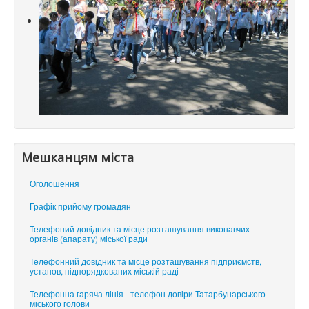
Мешканцям міста
Оголошення
Графік прийому громадян
Телефоний довідник та місце розташування виконавчих
органів (апарату) міської ради
Телефонний довідник та місце розташування підприємств,
установ, підпорядкованих міській раді
Телефонна гаряча лінія - телефон довіри Татарбунарського
міського голови